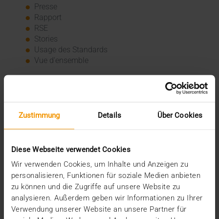
Presse
Rapport
RSE
Stories
Usage des Standards
Vue d'ensemble
Archive
2026
Zustimmung
Details
Über Cookies
juillet (3)
juin (4)
mai (1)
janvier (3)
Diese Webseite verwendet Cookies
2025
Wir verwenden Cookies, um Inhalte und Anzeigen zu
décembre (3)
personalisieren, Funktionen für soziale Medien anbieten
novembre (2)
zu können und die Zugriffe auf unsere Website zu
septembre (2)
analysieren. Außerdem geben wir Informationen zu Ihrer
août (2)
Verwendung unserer Website an unsere Partner für
juillet (2)