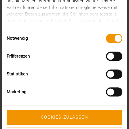
soziale Medien, Werbung und Analysen weiter. Unsere
juin (1)
Partner führen diese Informationen möglicherweise mit
mars (1)
weiteren Daten zusammen, die Sie ihnen bereitgestellt
février (3)
haben oder die sie im Rahmen Ihrer Nutzung der Dienste
janvier (1)
gesammelt haben.
2024
Einwilligungsauswahl
Notwendig
décembre (1)
novembre (1)
octobre (2)
Präferenzen
août (1)
juillet (2)
juin (2)
Statistiken
mai (5)
avril (1)
février (2)
Marketing
janvier (4)
2023
décembre (2)
novembre (5)
COOKIES ZULASSEN
octobre (2)