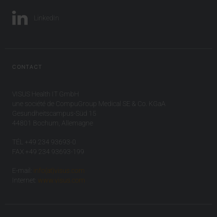
LinkedIn
CONTACT
VISUS Health IT GmbH
une société de CompuGroup Medical SE & Co. KGaA
Gesundheitscampus-Süd 15
44801 Bochum, Allemagne
TÉL +49 234 93693-0
FAX +49 234 93693-199
E-mail:
info(at)visus.com
Internet:
www.visus.com