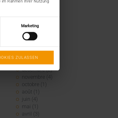
ie im Rahmen Ihrer Nutzung
2022
décembre (2)
novembre (1)
Marketing
juin (1)
mai (5)
février (1)
janvier (3)
OOKIES ZULASSEN
2021
décembre (2)
novembre (4)
octobre (1)
août (1)
juin (4)
mai (1)
avril (3)