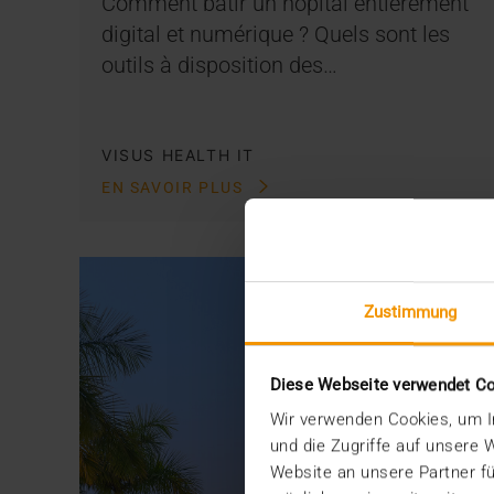
Comment bâtir un hôpital entièrement
digital et numérique ? Quels sont les
outils à disposition des…
VISUS HEALTH IT
EN SAVOIR PLUS
Zustimmung
Diese Webseite verwendet C
Wir verwenden Cookies, um In
und die Zugriffe auf unsere
Website an unsere Partner fü