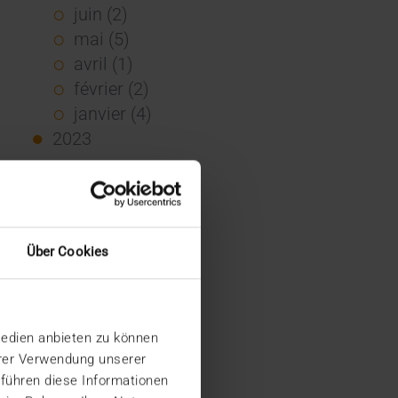
juin (2)
mai (5)
avril (1)
février (2)
janvier (4)
2023
décembre (2)
novembre (5)
octobre (2)
août (1)
Über Cookies
juin (4)
mai (5)
avril (3)
Medien anbieten zu können
mars (1)
hrer Verwendung unserer
février (1)
 führen diese Informationen
janvier (2)