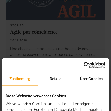
STORIES
Agile par coïncidence
26.11.2018
Une chose est certaine : les méthodes de travail
agiles ne peuvent être appliquées sans système…
VISUS HEALTH IT
EN SAVOIR PLUS
Zustimmung
Details
Über Cookies
Diese Webseite verwendet Cookies
Wir verwenden Cookies, um Inhalte und Anzeigen zu
personalisieren, Funktionen für soziale Medien anbieten