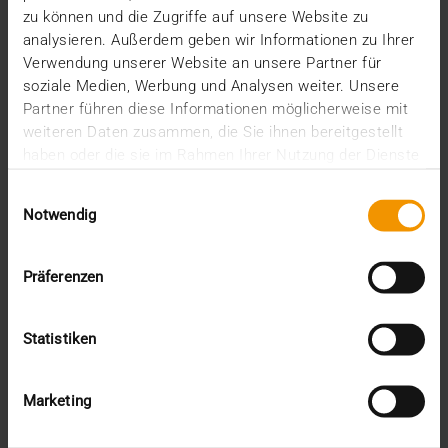
zu können und die Zugriffe auf unsere Website zu
analysieren. Außerdem geben wir Informationen zu Ihrer
Verwendung unserer Website an unsere Partner für
soziale Medien, Werbung und Analysen weiter. Unsere
Partner führen diese Informationen möglicherweise mit
weiteren Daten zusammen, die Sie ihnen bereitgestellt
haben oder die sie im Rahmen Ihrer Nutzung der Dienste
gesammelt haben.
Einwilligungsauswahl
Notwendig
Präferenzen
NOUVELLES
Statistiken
Le SIH comme partenaire
20.11.2018
Marketing
Dans le troisième article de notre série de blogs « Le
HCM en clair ! », nous examinons le lien…