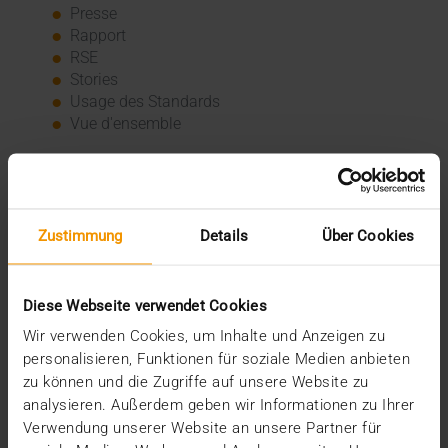
Presse
Rapport
RSE
Stories
Usage des Standards
Vue d'ensemble
Archive
2026
Zustimmung
Details
Über Cookies
juillet (3)
juin (4)
mai (1)
janvier (3)
Diese Webseite verwendet Cookies
2025
Wir verwenden Cookies, um Inhalte und Anzeigen zu
décembre (3)
personalisieren, Funktionen für soziale Medien anbieten
novembre (2)
zu können und die Zugriffe auf unsere Website zu
septembre (2)
analysieren. Außerdem geben wir Informationen zu Ihrer
août (2)
Verwendung unserer Website an unsere Partner für
juillet (2)