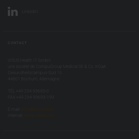
LinkedIn
CONTACT
VISUS Health IT GmbH
une société de CompuGroup Medical SE & Co. KGaA
Gesundheitscampus-Süd 15
44801 Bochum, Allemagne
TÉL +49 234 93693-0
FAX +49 234 93693-199
E-mail:
info(at)visus.com
Internet:
www.visus.com