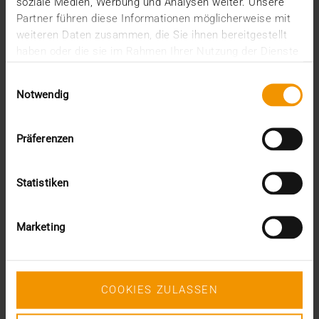
soziale Medien, Werbung und Analysen weiter. Unsere
juin (1)
Partner führen diese Informationen möglicherweise mit
mars (1)
weiteren Daten zusammen, die Sie ihnen bereitgestellt
février (3)
haben oder die sie im Rahmen Ihrer Nutzung der Dienste
janvier (1)
gesammelt haben.
2024
Einwilligungsauswahl
Notwendig
décembre (1)
novembre (1)
octobre (2)
Präferenzen
août (1)
juillet (2)
juin (2)
Statistiken
mai (5)
avril (1)
février (2)
Marketing
janvier (4)
2023
décembre (2)
novembre (5)
COOKIES ZULASSEN
octobre (2)