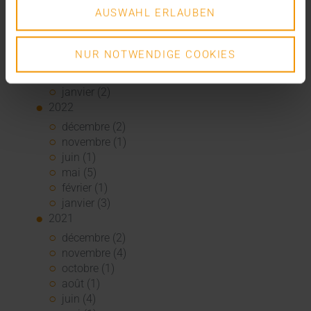
août (1)
AUSWAHL ERLAUBEN
juin (4)
mai (5)
avril (3)
NUR NOTWENDIGE COOKIES
mars (1)
février (1)
janvier (2)
2022
décembre (2)
novembre (1)
juin (1)
mai (5)
février (1)
janvier (3)
2021
décembre (2)
novembre (4)
octobre (1)
août (1)
juin (4)