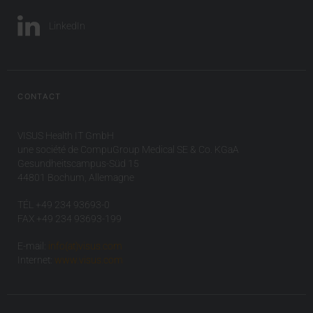
LinkedIn
CONTACT
VISUS Health IT GmbH
une société de CompuGroup Medical SE & Co. KGaA
Gesundheitscampus-Süd 15
44801 Bochum, Allemagne
TÉL +49 234 93693-0
FAX +49 234 93693-199
E-mail:
info(at)visus.com
Internet:
www.visus.com