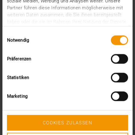
soziale Medien, Werbung und Analysen weiter. Unsere
juin (1)
Partner führen diese Informationen möglicherweise mit
mars (1)
weiteren Daten zusammen, die Sie ihnen bereitgestellt
février (3)
haben oder die sie im Rahmen Ihrer Nutzung der Dienste
janvier (1)
gesammelt haben.
2024
Einwilligungsauswahl
Notwendig
décembre (1)
novembre (1)
octobre (2)
Präferenzen
août (1)
juillet (2)
juin (2)
Statistiken
mai (5)
avril (1)
février (2)
Marketing
janvier (4)
2023
décembre (2)
novembre (5)
COOKIES ZULASSEN
octobre (2)