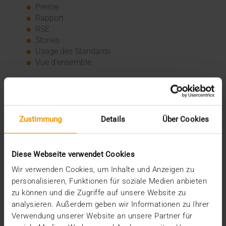
Presse
Rapport
RSE
Stories
Usage des Standards
Vue d'ensemble
Archive
2026
Zustimmung
Details
Über Cookies
juillet (3)
juin (4)
mai (1)
janvier (3)
Diese Webseite verwendet Cookies
2025
Wir verwenden Cookies, um Inhalte und Anzeigen zu
décembre (3)
personalisieren, Funktionen für soziale Medien anbieten
novembre (2)
zu können und die Zugriffe auf unsere Website zu
septembre (2)
analysieren. Außerdem geben wir Informationen zu Ihrer
août (2)
Verwendung unserer Website an unsere Partner für
juillet (2)