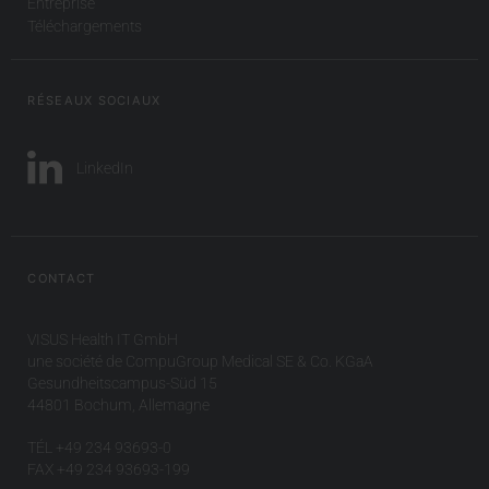
Entreprise
Téléchargements
RÉSEAUX SOCIAUX
LinkedIn
CONTACT
VISUS Health IT GmbH
une société de CompuGroup Medical SE & Co. KGaA
Gesundheitscampus-Süd 15
44801 Bochum, Allemagne
TÉL +49 234 93693-0
FAX +49 234 93693-199