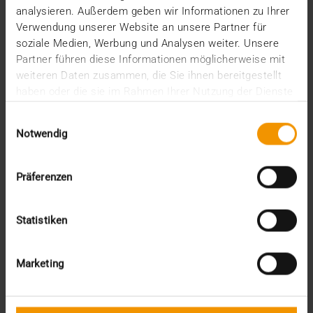
analysieren. Außerdem geben wir Informationen zu Ihrer
Verwendung unserer Website an unsere Partner für
soziale Medien, Werbung und Analysen weiter. Unsere
Partner führen diese Informationen möglicherweise mit
weiteren Daten zusammen, die Sie ihnen bereitgestellt
haben oder die sie im Rahmen Ihrer Nutzung der Dienste
gesammelt haben.
Einwilligungsauswahl
Notwendig
NOUVELLES
Präferenzen
JiveX 5.2 - Interconnexion renforcée,
sécurité renforcée
Statistiken
16.04.2020
Les nombreuses fonctionnalités nouvelles, qui
permettent une communication et un traitement
Marketing
d’images…