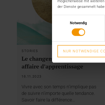
möglicherweise mit weiteren
der Dienste gesammelt habe
Einwilligungsauswahl
Notwendig
STORIES
NUR NOTWENDIGE CO
Le changement est une
affaire d’apprentissage
16.11.2023
Vivre avec son temps n’implique pas
de suivre n’importe quelle tendance.
Savoir faire la différence…