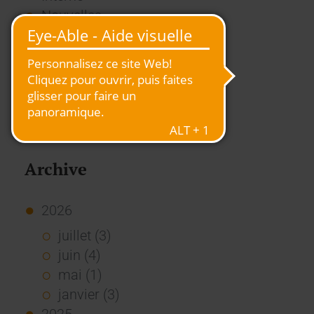
Nouvelles
Presse
Rapport
RSE
Stories
Usage des Standards
Vue d'ensemble
Archive
2026
juillet (3)
juin (4)
mai (1)
janvier (3)
2025