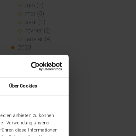
juin (2)
mai (5)
avril (1)
février (2)
janvier (4)
2023
décembre (2)
novembre (5)
octobre (2)
août (1)
Über Cookies
juin (4)
mai (5)
avril (3)
Medien anbieten zu können
mars (1)
hrer Verwendung unserer
février (1)
 führen diese Informationen
janvier (2)