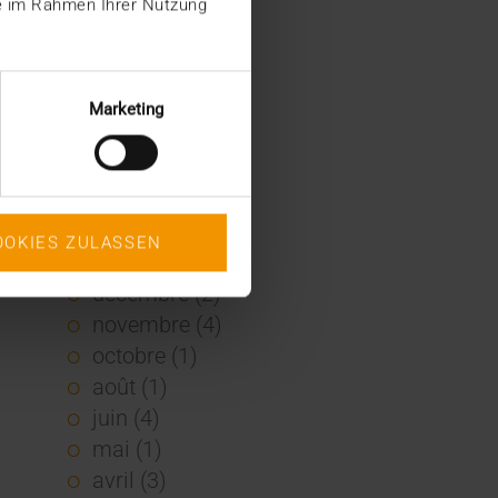
ie im Rahmen Ihrer Nutzung
2022
décembre (2)
novembre (1)
Marketing
juin (1)
mai (5)
février (1)
janvier (3)
OOKIES ZULASSEN
2021
décembre (2)
novembre (4)
octobre (1)
août (1)
juin (4)
mai (1)
avril (3)