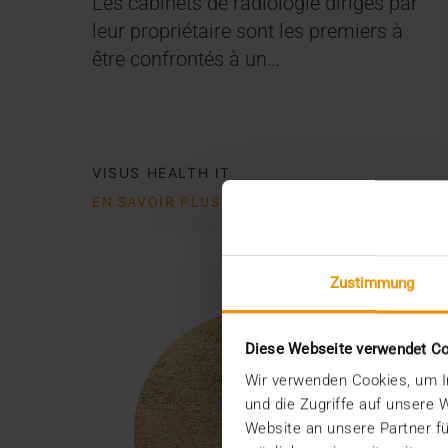
Les cabinets de radiologie dirigés par
leur propriétaire sont les premiers à
être confrontés à un…
VISUS HEALTH IT
EN SAVOIR PLUS
Zustimmung
Diese Webseite verwendet C
Wir verwenden Cookies, um In
und die Zugriffe auf unsere
Website an unsere Partner fü