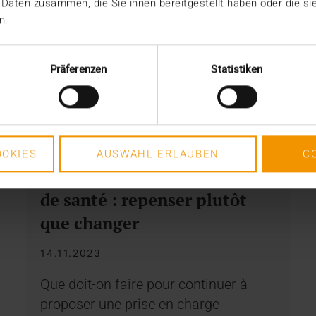
 Daten zusammen, die Sie ihnen bereitgestellt haben oder die s
n.
Präferenzen
Statistiken
STORIES
OKIES
AUSWAHL ERLAUBEN
C
Restructuration du système
de santé : repenser plutôt
que changer
14.11.2023
Que doit-on faire pour continuer à
proposer une prise en charge