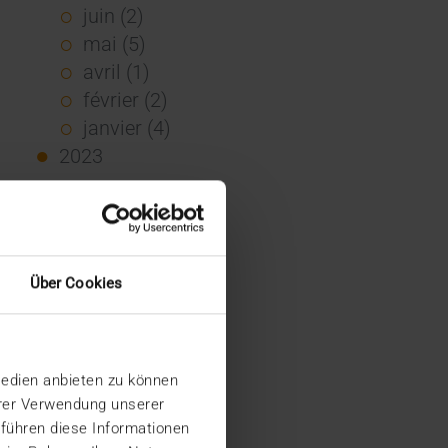
juin (2)
mai (5)
avril (1)
février (2)
janvier (4)
2023
décembre (2)
novembre (5)
octobre (2)
août (1)
Über Cookies
juin (4)
mai (5)
avril (3)
Medien anbieten zu können
mars (1)
hrer Verwendung unserer
février (1)
 führen diese Informationen
janvier (2)