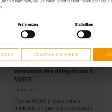
 Daten zusammen, die Sie ihnen bereitgestellt haben oder die s
n.
Präferenzen
Statistiken
NOUVELLES
OKIES
AUSWAHL ERLAUBEN
C
HIMSS 2019 : Point de
rencontre des délégations à
VISUS
20.02.2019
Plus de 45 000 professionnels,
médecins, dirigeants et fournisseurs