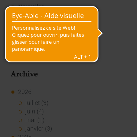
Nouvelles
Presse
Rapport
RSE
Stories
Usage des Standards
Vue d'ensemble
Archive
2026
juillet (3)
juin (4)
mai (1)
janvier (3)
2025