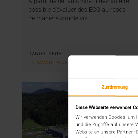
À partir de cet automne, il devrait être
possible d'évaluer des ECG au repos
de manière simple via…
DANIEL GEUE
EN SAVOIR PLUS
Zustimmung
Diese Webseite verwendet C
Wir verwenden Cookies, um In
und die Zugriffe auf unsere
Website an unsere Partner fü