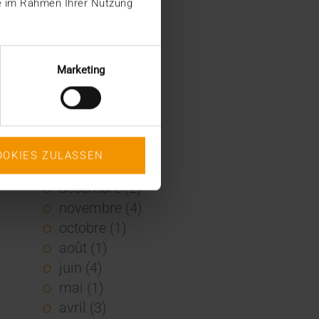
ie im Rahmen Ihrer Nutzung
2022
décembre (2)
novembre (1)
Marketing
juin (1)
mai (5)
février (1)
janvier (3)
OOKIES ZULASSEN
2021
décembre (2)
novembre (4)
octobre (1)
août (1)
juin (4)
mai (1)
avril (3)