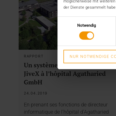
möglicherweise mit weiteren
der Dienste gesammelt habe
Einwilligungsauswahl
Notwendig
RAPPORT
NUR NOTWENDIGE CO
Un système PACS évolutif –
JiveX à l’hôpital Agatharied
GmbH
24.04.2019
En prenant ses fonctions de directeur
informatique de l’hôpital d’Agatharied