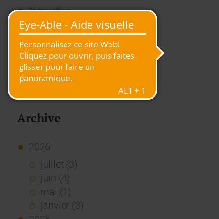
Nouvelles
Presse
Rapport
RSE
Stories
Usage des Standards
Vue d'ensemble
Archive
2026
juillet (3)
juin (4)
mai (1)
janvier (3)
2025