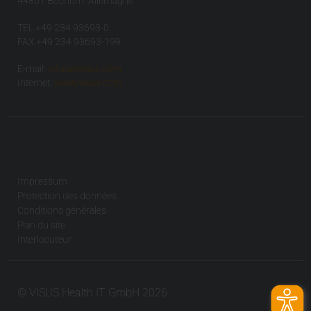
44801 Bochum, Allemagne
TÉL +49 234 93693-0
FAX +49 234 93693-199
E-mail:
info(at)visus.com
Internet:
www.visus.com
Impressum
Protection des données
Conditions générales
Plan du site
Interlocuteur
© VISUS Health IT GmbH 2026