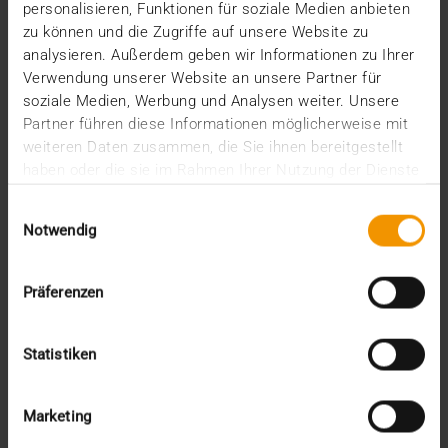
personalisieren, Funktionen für soziale Medien anbieten
zu können und die Zugriffe auf unsere Website zu
analysieren. Außerdem geben wir Informationen zu Ihrer
Verwendung unserer Website an unsere Partner für
soziale Medien, Werbung und Analysen weiter. Unsere
Partner führen diese Informationen möglicherweise mit
weiteren Daten zusammen, die Sie ihnen bereitgestellt
haben oder die sie im Rahmen Ihrer Nutzung der Dienste
gesammelt haben.
Einwilligungsauswahl
Notwendig
Präferenzen
RAPPORT
Statistiken
Le diagnostic complet
30.05.2024
Marketing
Analyses de sang et d’urine, échographie,