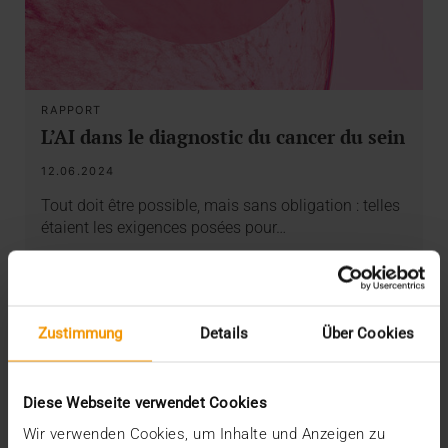
RAPPORT
L’AI dans le diagnostic du cancer du sein
12.06.2024
Tout doit être possible, mais sans obligation : telles
étaient les exigences posées pour…
VISUS HEALTH IT
EN SAVOIR PLUS
Zustimmung
Details
Über Cookies
Diese Webseite verwendet Cookies
Wir verwenden Cookies, um Inhalte und Anzeigen zu