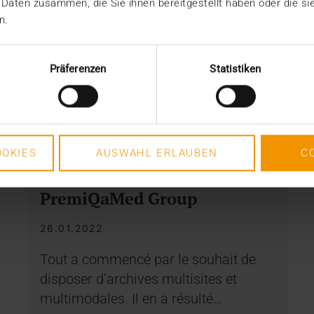
 Daten zusammen, die Sie ihnen bereitgestellt haben oder die s
n.
Präferenzen
Statistiken
RAPPORT
OKIES
AUSWAHL ERLAUBEN
C
JiveX au sein de
PremiQaMed Group
26.01.2022
Tout a commencé par le souhait de
disposer d’archives multisites et
multimodales. Il en a résulté…