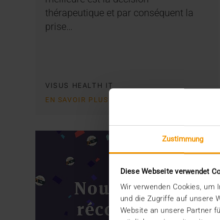
thérapeutique et par conséquent la
prise…
VISUS HEALTH IT
EN SAVOIR PLUS
Zustimmung
Diese Webseite verwendet C
Wir verwenden Cookies, um In
und die Zugriffe auf unsere
Website an unsere Partner fü