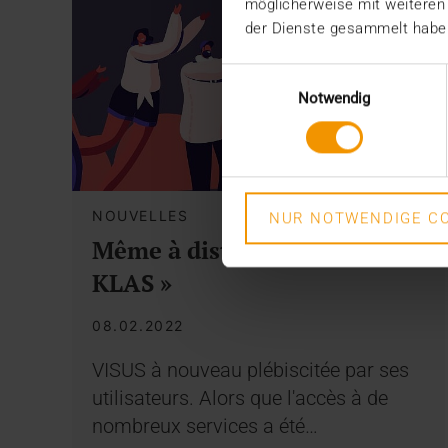
möglicherweise mit weiteren
der Dienste gesammelt habe
Einwilligungsauswahl
Notwendig
NOUVELLES
NUR NOTWENDIGE CO
Même à distance – « Best in
KLAS »
08.02.2022
VISUS à nouveau plébiscitée par ses
utilisateurs. Alors que l'accès à de
nombreux services a été…