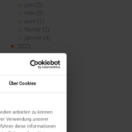
juin (2)
mai (5)
avril (1)
février (2)
janvier (4)
2023
décembre (2)
novembre (5)
octobre (2)
août (1)
Über Cookies
juin (4)
mai (5)
avril (3)
Medien anbieten zu können
mars (1)
hrer Verwendung unserer
février (1)
 führen diese Informationen
janvier (2)