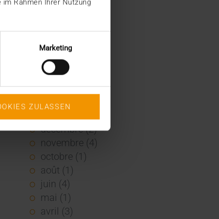
ie im Rahmen Ihrer Nutzung
2022
décembre (2)
novembre (1)
Marketing
juin (1)
mai (5)
février (1)
janvier (3)
OOKIES ZULASSEN
2021
décembre (2)
novembre (4)
octobre (1)
août (1)
juin (4)
mai (1)
avril (3)