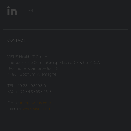
LinkedIn
CONTACT
VISUS Health IT GmbH
une société de CompuGroup Medical SE & Co. KGaA
Gesundheitscampus-Süd 15
44801 Bochum, Allemagne
TÉL +49 234 93693-0
FAX +49 234 93693-199
E-mail:
info(at)visus.com
Internet:
www.visus.com