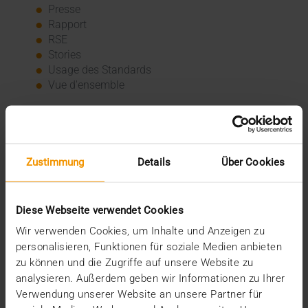
Presse
Rapport
RSE
Stories
Usage des Standards
Vue d'ensemble
Archive
2026
Zustimmung
Details
Über Cookies
juillet (3)
juin (4)
mai (1)
janvier (3)
Diese Webseite verwendet Cookies
2025
Wir verwenden Cookies, um Inhalte und Anzeigen zu
décembre (3)
personalisieren, Funktionen für soziale Medien anbieten
novembre (2)
zu können und die Zugriffe auf unsere Website zu
septembre (2)
analysieren. Außerdem geben wir Informationen zu Ihrer
août (2)
Verwendung unserer Website an unsere Partner für
juillet (2)