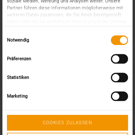
soziale Medien, Werbung und Analysen weiter. Unsere
juin (1)
Partner führen diese Informationen möglicherweise mit
mars (1)
weiteren Daten zusammen, die Sie ihnen bereitgestellt
février (3)
haben oder die sie im Rahmen Ihrer Nutzung der Dienste
janvier (1)
gesammelt haben.
2024
Einwilligungsauswahl
Notwendig
décembre (1)
novembre (1)
octobre (2)
Präferenzen
août (1)
juillet (2)
juin (2)
Statistiken
mai (5)
avril (1)
février (2)
Marketing
janvier (4)
2023
décembre (2)
novembre (5)
COOKIES ZULASSEN
octobre (2)