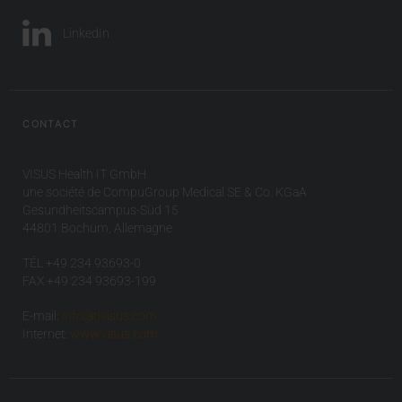
LinkedIn
CONTACT
VISUS Health IT GmbH
une société de CompuGroup Medical SE & Co. KGaA
Gesundheitscampus-Süd 15
44801 Bochum, Allemagne
TÉL +49 234 93693-0
FAX +49 234 93693-199
E-mail:
info(at)visus.com
Internet:
www.visus.com