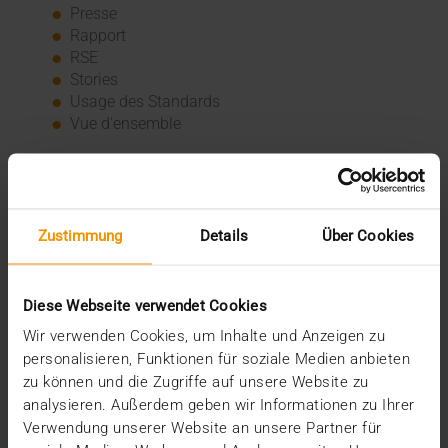
Presse
Rapport
RSE
Stories
Usage des Standards
Vue d'ensemble
Archive
2026
Zustimmung
Details
Über Cookies
juillet (3)
juin (4)
mai (1)
janvier (3)
Diese Webseite verwendet Cookies
2025
Wir verwenden Cookies, um Inhalte und Anzeigen zu
décembre (3)
personalisieren, Funktionen für soziale Medien anbieten
novembre (2)
zu können und die Zugriffe auf unsere Website zu
septembre (2)
analysieren. Außerdem geben wir Informationen zu Ihrer
août (2)
Verwendung unserer Website an unsere Partner für
juillet (2)