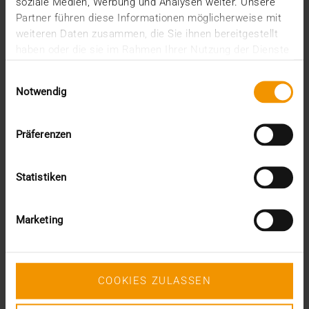
soziale Medien, Werbung und Analysen weiter. Unsere
juin (1)
Partner führen diese Informationen möglicherweise mit
mars (1)
weiteren Daten zusammen, die Sie ihnen bereitgestellt
février (3)
haben oder die sie im Rahmen Ihrer Nutzung der Dienste
janvier (1)
gesammelt haben.
2024
Einwilligungsauswahl
Notwendig
décembre (1)
novembre (1)
octobre (2)
Präferenzen
août (1)
juillet (2)
juin (2)
Statistiken
mai (5)
avril (1)
février (2)
Marketing
janvier (4)
2023
décembre (2)
novembre (5)
COOKIES ZULASSEN
octobre (2)