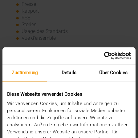
Presse
Rapport
RSE
Stories
Usage des Standards
Vue d'ensemble
Archive
2026
Zustimmung
Details
Über Cookies
juillet (3)
juin (4)
mai (1)
janvier (3)
Diese Webseite verwendet Cookies
2025
Wir verwenden Cookies, um Inhalte und Anzeigen zu
décembre (3)
personalisieren, Funktionen für soziale Medien anbieten
novembre (2)
zu können und die Zugriffe auf unsere Website zu
septembre (2)
analysieren. Außerdem geben wir Informationen zu Ihrer
août (2)
Verwendung unserer Website an unsere Partner für
juillet (2)