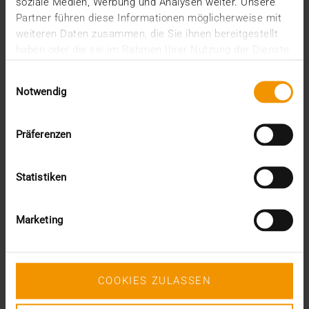
soziale Medien, Werbung und Analysen weiter. Unsere
juin (1)
Partner führen diese Informationen möglicherweise mit
mars (1)
weiteren Daten zusammen, die Sie ihnen bereitgestellt
février (3)
haben oder die sie im Rahmen Ihrer Nutzung der Dienste
janvier (1)
gesammelt haben.
2024
Einwilligungsauswahl
Notwendig
décembre (1)
novembre (1)
octobre (2)
Präferenzen
août (1)
juillet (2)
juin (2)
Statistiken
mai (5)
avril (1)
février (2)
Marketing
janvier (4)
2023
décembre (2)
novembre (5)
COOKIES ZULASSEN
octobre (2)