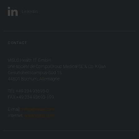
LinkedIn
CONTACT
VISUS Health IT GmbH
une société de CompuGroup Medical SE & Co. KGaA
Gesundheitscampus-Süd 15
44801 Bochum, Allemagne
TÉL +49 234 93693-0
FAX +49 234 93693-199
E-mail:
info(at)visus.com
Internet:
www.visus.com