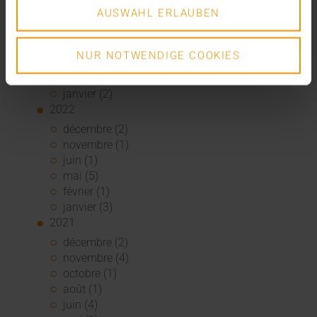
août (1)
AUSWAHL ERLAUBEN
juin (4)
mai (5)
avril (3)
NUR NOTWENDIGE COOKIES
mars (1)
février (1)
janvier (2)
2022
décembre (2)
novembre (1)
juin (1)
mai (5)
février (1)
janvier (3)
2021
décembre (2)
novembre (4)
octobre (1)
août (1)
juin (4)