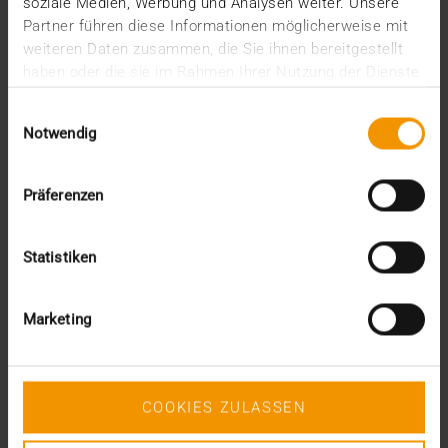
soziale Medien, Werbung und Analysen weiter. Unsere
juin (1)
Partner führen diese Informationen möglicherweise mit
mars (1)
weiteren Daten zusammen, die Sie ihnen bereitgestellt
février (3)
haben oder die sie im Rahmen Ihrer Nutzung der Dienste
janvier (1)
gesammelt haben.
2024
Einwilligungsauswahl
Notwendig
décembre (1)
novembre (1)
octobre (2)
Präferenzen
août (1)
juillet (2)
juin (2)
Statistiken
mai (5)
avril (1)
février (2)
Marketing
janvier (4)
2023
décembre (2)
novembre (5)
COOKIES ZULASSEN
octobre (2)