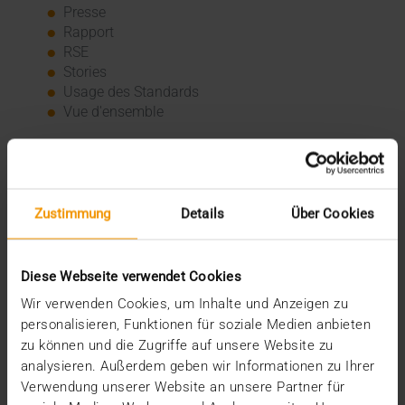
Presse
Rapport
RSE
Stories
Usage des Standards
Vue d'ensemble
Archive
2026
Zustimmung
Details
Über Cookies
juillet (3)
juin (4)
mai (1)
janvier (3)
Diese Webseite verwendet Cookies
2025
Wir verwenden Cookies, um Inhalte und Anzeigen zu
décembre (3)
personalisieren, Funktionen für soziale Medien anbieten
novembre (2)
zu können und die Zugriffe auf unsere Website zu
septembre (2)
analysieren. Außerdem geben wir Informationen zu Ihrer
août (2)
Verwendung unserer Website an unsere Partner für
juillet (2)