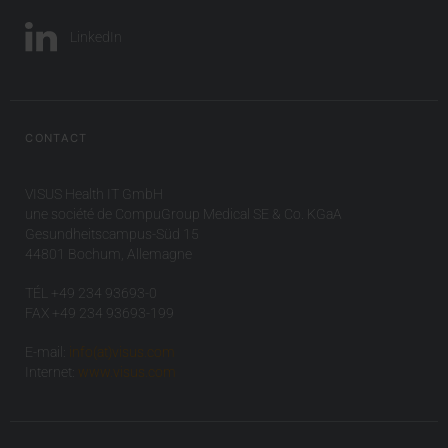
LinkedIn
CONTACT
VISUS Health IT GmbH
une société de CompuGroup Medical SE & Co. KGaA
Gesundheitscampus-Süd 15
44801 Bochum, Allemagne
TÉL +49 234 93693-0
FAX +49 234 93693-199
E-mail:
info(at)visus.com
Internet:
www.visus.com