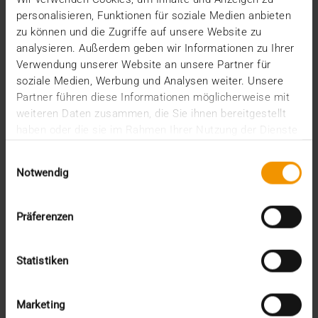
encore de trois années complètes avant
personalisieren, Funktionen für soziale Medien anbieten
l’introduction…
zu können und die Zugriffe auf unsere Website zu
analysieren. Außerdem geben wir Informationen zu Ihrer
Verwendung unserer Website an unsere Partner für
VISUS HEALTH IT
soziale Medien, Werbung und Analysen weiter. Unsere
EN SAVOIR PLUS
Partner führen diese Informationen möglicherweise mit
weiteren Daten zusammen, die Sie ihnen bereitgestellt
haben oder die sie im Rahmen Ihrer Nutzung der Dienste
gesammelt haben.
Einwilligungsauswahl
Notwendig
Präferenzen
Statistiken
Marketing