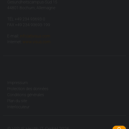
Gesundheitscampus-Süd 15
44801 Bochum, Allemagne
TÉL +49 234 93693-0
FAX +49 234 93693-199
E-mail:
info(at)visus.com
Internet:
www.visus.com
Impressum
Protection des données
Conditions générales
Plan du site
Interlocuteur
© VISUS Health IT GmbH 2026