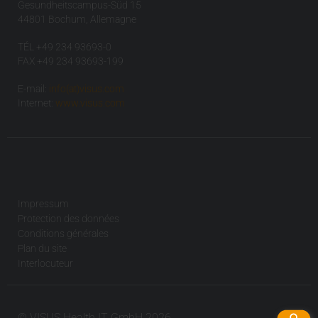
Gesundheitscampus-Süd 15
44801 Bochum, Allemagne
TÉL +49 234 93693-0
FAX +49 234 93693-199
E-mail:
info(at)visus.com
Internet:
www.visus.com
Impressum
Protection des données
Conditions générales
Plan du site
Interlocuteur
© VISUS Health IT GmbH 2026