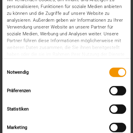
encore de trois années complètes avant
personalisieren, Funktionen für soziale Medien anbieten
l’introduction…
zu können und die Zugriffe auf unsere Website zu
analysieren. Außerdem geben wir Informationen zu Ihrer
Verwendung unserer Website an unsere Partner für
VISUS HEALTH IT
soziale Medien, Werbung und Analysen weiter. Unsere
EN SAVOIR PLUS
Partner führen diese Informationen möglicherweise mit
weiteren Daten zusammen, die Sie ihnen bereitgestellt
haben oder die sie im Rahmen Ihrer Nutzung der Dienste
gesammelt haben.
Einwilligungsauswahl
Notwendig
Präferenzen
Statistiken
Marketing