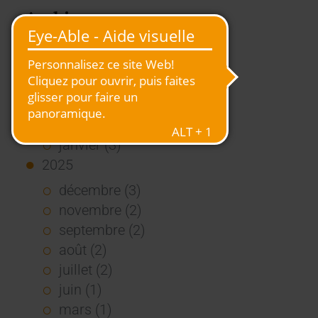
Archive
2026
juillet (3)
juin (4)
mai (1)
janvier (3)
2025
décembre (3)
novembre (2)
septembre (2)
août (2)
juillet (2)
juin (1)
mars (1)