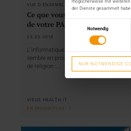
möglicherweise mit weiteren
VUE D'ENSEMBLE
der Dienste gesammelt habe
Ce que vous devez attendre
Einwilligungsauswahl
de votre PACS
Notwendig
23.03.2018
L’informatique des services de santé
semble en proie à une véritable guerre
NUR NOTWENDIGE CO
de religion :…
VISUS HEALTH IT
EN SAVOIR PLUS