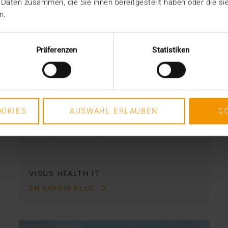
 Daten zusammen, die Sie ihnen bereitgestellt haben oder die s
VUE D'ENSEMBLE
n.
JiveX Mobile et JiveX Web :
l’accès aux données à tout
Präferenzen
Statistiken
moment et en tout lieu
23.03.2018
Pour améliorer le flux de travail
OKIES
AUSWAHL ERLAUBEN
C
médical et donc aussi la qualité des
soins, il est indispensable…
VISUS HEALTH IT
EN SAVOIR PLUS