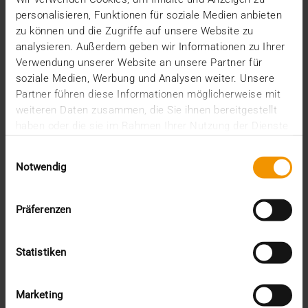
encore de trois années complètes avant
personalisieren, Funktionen für soziale Medien anbieten
l’introduction…
zu können und die Zugriffe auf unsere Website zu
analysieren. Außerdem geben wir Informationen zu Ihrer
Verwendung unserer Website an unsere Partner für
VISUS HEALTH IT
soziale Medien, Werbung und Analysen weiter. Unsere
EN SAVOIR PLUS
Partner führen diese Informationen möglicherweise mit
weiteren Daten zusammen, die Sie ihnen bereitgestellt
haben oder die sie im Rahmen Ihrer Nutzung der Dienste
gesammelt haben.
Einwilligungsauswahl
Notwendig
Präferenzen
Statistiken
Marketing