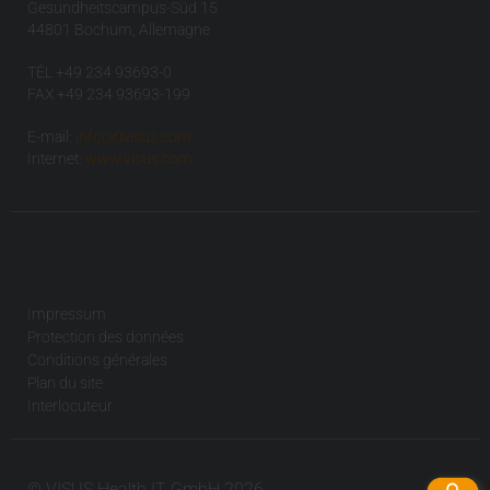
Gesundheitscampus-Süd 15
44801 Bochum, Allemagne
TÉL +49 234 93693-0
FAX +49 234 93693-199
E-mail:
info(at)visus.com
Internet:
www.visus.com
Impressum
Protection des données
Conditions générales
Plan du site
Interlocuteur
© VISUS Health IT GmbH 2026