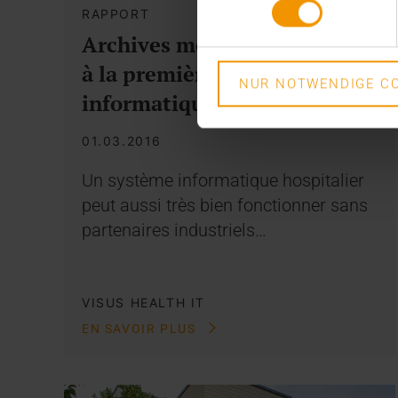
RAPPORT
Archives médicales : accéder
à la première division
NUR NOTWENDIGE CO
informatique
01.03.2016
Un système informatique hospitalier
peut aussi très bien fonctionner sans
partenaires industriels…
VISUS HEALTH IT
EN SAVOIR PLUS