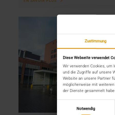
EN SAVOIR PLUS
Zustimmung
Diese Webseite verwendet C
Wir verwenden Cookies, um In
und die Zugriffe auf unsere
Website an unsere Partner fü
möglicherweise mit weiteren
der Dienste gesammelt habe
Einwilligungsauswahl
Notwendig