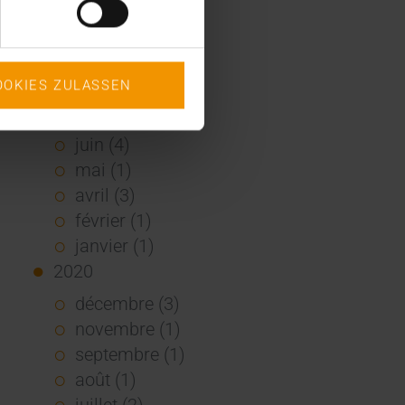
2021
décembre (2)
novembre (4)
OOKIES ZULASSEN
octobre (1)
août (1)
juin (4)
mai (1)
avril (3)
février (1)
janvier (1)
2020
décembre (3)
novembre (1)
septembre (1)
août (1)
juillet (2)