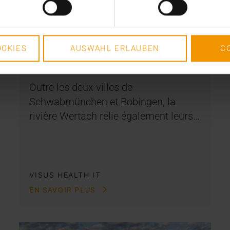
RAPPORT
JiveX dans les cliniques «
Wertachkliniken »
OKIES
AUSWAHL ERLAUBEN
C
01.11.2015
Outre les deux villes de
Schwabmünchen et Bobingen, la
rivière Wertach relie également leurs…
VISUS HEALTH IT
EN SAVOIR PLUS