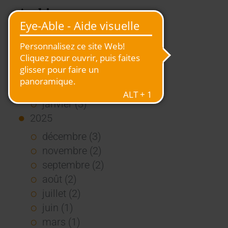
Archive
2026
juillet (3)
juin (4)
mai (1)
janvier (3)
2025
décembre (3)
novembre (2)
septembre (2)
août (2)
juillet (2)
juin (1)
mars (1)