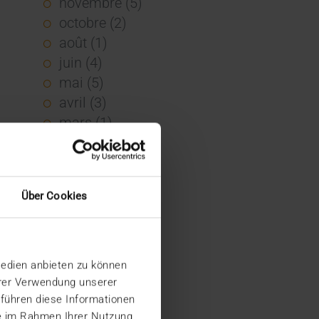
novembre (5)
octobre (2)
août (1)
juin (4)
mai (5)
avril (3)
mars (1)
février (1)
janvier (2)
2022
Über Cookies
décembre (2)
novembre (1)
juin (1)
Medien anbieten zu können
mai (5)
hrer Verwendung unserer
février (1)
 führen diese Informationen
janvier (3)
ie im Rahmen Ihrer Nutzung