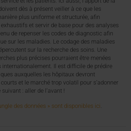
rvice et les patients. Ici aussi, l’apport de la
doivent dès à présent veiller à ce que les
nière plus uniforme et structurée, afin
 exhaustifs et servir de base pour des analyses
enu de repenser les codes de diagnostic afin
que sur les maladies. Le codage des maladies
répercutent sur la recherche des soins. Une
erches plus précises pourraient être menées
ernationalement. Il est difficile de prédire
iques auxquelles les hôpitaux devront
 courts et le marché trop volatil pour s’adonner
suivant : aller de l’avant !
a jungle des données » sont disponibles ici
.