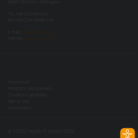
44801 Bochum, Allemagne
TÉL +49 234 93693-0
FAX +49 234 93693-199
E-mail:
info(at)visus.com
Internet:
www.visus.com
Impressum
Protection des données
Conditions générales
Plan du site
Interlocuteur
© VISUS Health IT GmbH 2026