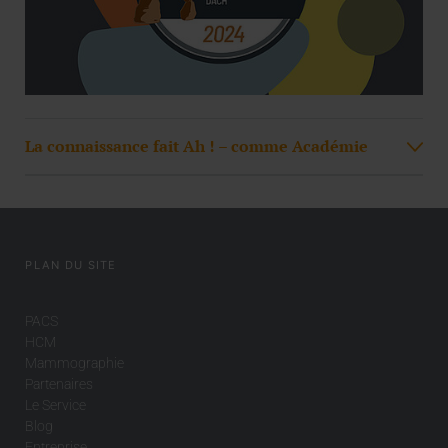
La connaissance fait Ah ! – comme Académie
PLAN DU SITE
PACS
HCM
Mammographie
Partenaires
Le Service
Blog
Entreprise