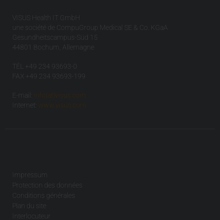
VISUS Health IT GmbH
une société de CompuGroup Medical SE & Co. KGaA
Gesundheitscampus-Süd 15
44801 Bochum, Allemagne
TÉL +49 234 93693-0
FAX +49 234 93693-199
E-mail:
info(at)visus.com
Internet:
www.visus.com
Impressum
Protection des données
Conditions générales
Plan du site
Interlocuteur