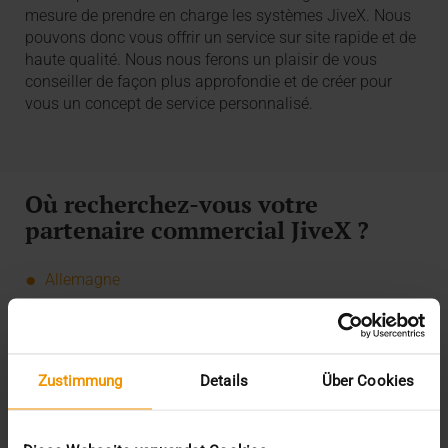
mesure de prendre en charge les systèmes JiveX. Nous
pouvons donc vous offrir un service sur site rapide et de
haute qualité. Nous nous ferons un plaisir de vous
conseiller de façon plus approfondie et de créer pour
vous un concept de service personnalisé.
Où recherchez-vous votre
partenaire commercial JiveX ?
Allemagne
Suisse
Europe
Afrique
Zustimmung
Details
Über Cookies
Asie
Australie