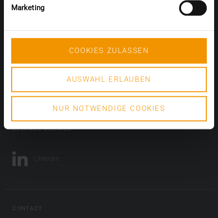
Marketing
PACS
HCM
Mammographie
COOKIES ZULASSEN
Partenaires
Le Service
Blog
AUSWAHL ERLAUBEN
Entreprise
Téléchargements
NUR NOTWENDIGE COOKIES
RÉSEAUX SOCIAUX
LinkedIn
CONTACT