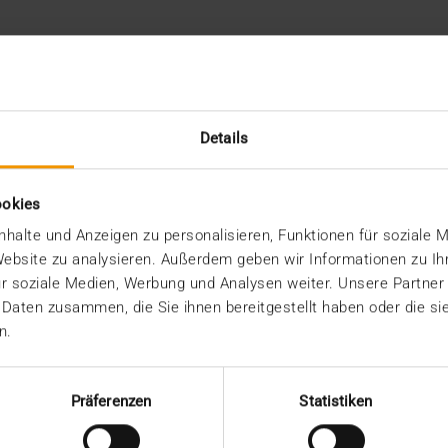
Details
ookies
halte und Anzeigen zu personalisieren, Funktionen für soziale 
schäfts- und Vertragsbedingungen wird das Progr
 Website zu analysieren. Außerdem geben wir Informationen zu I
ser Website.
r soziale Medien, Werbung und Analysen weiter. Unsere Partner
 Daten zusammen, die Sie ihnen bereitgestellt haben oder die s
bzw. bei technischen Problemen bei der Einsicht de
n.
Präferenzen
Statistiken