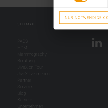
NUR NOTWENDIGE CO
SITEMAP
SOCIAL
PACS
L
HCM
Mammography
Beratung
JiveX on Tour
JiveX live erleben
Partner
Services
Blog
Karriere
Unternehmen