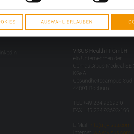
OKIES
AUSWAHL ERLAUBEN
C
 WEB
KONTAKT
VISUS Health IT GmbH
inkedIn
ein Unternehmen der
CompuGroup Medical SE 
KGaA
Gesundheitscampus-Süd 
44801 Bochum
TEL +49 234 93693-0
FAX +49 234 93693-199
E-Mail:
info(at)visus.com
Internet:
www.visus.com