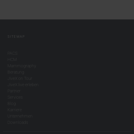
SITEMAP
PACS
HCM
Mammography
Beratung
JiveX on Tour
JiveX live erleben
Partner
Services
Blog
Karriere
Unternehmen
Downloads