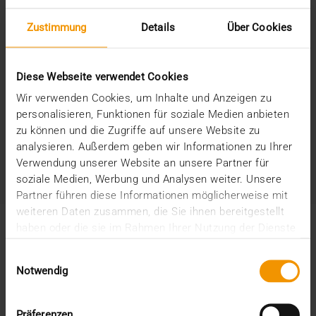
Initiativbewerbung
Zustimmung
Details
Über Cookies
Consultant (m/w/d)
Partner Account Manager (m/w/d)
Project Manager Digital Health (m/w/d)
Diese Webseite verwendet Cookies
Product Owner (m/w/d)
Wir verwenden Cookies, um Inhalte und Anzeigen zu
Systemadministrator (m/w/d) Cloud Anwendungen
personalisieren, Funktionen für soziale Medien anbieten
zu können und die Zugriffe auf unsere Website zu
analysieren. Außerdem geben wir Informationen zu Ihrer
Ausbildung, Studium & Praktika
Verwendung unserer Website an unsere Partner für
soziale Medien, Werbung und Analysen weiter. Unsere
Partner führen diese Informationen möglicherweise mit
weiteren Daten zusammen, die Sie ihnen bereitgestellt
haben oder die sie im Rahmen Ihrer Nutzung der Dienste
gesammelt haben.
Einwilligungsauswahl
Notwendig
Präferenzen