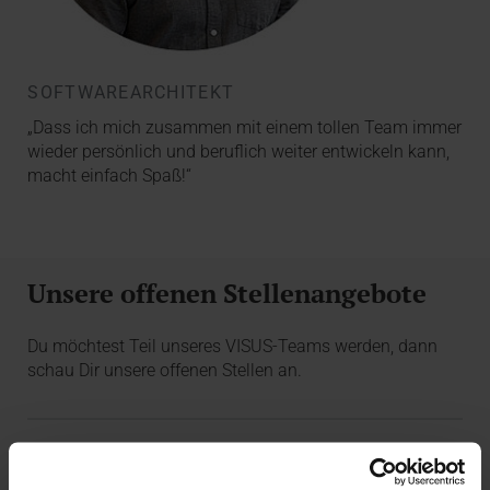
SOFTWAREARCHITEKT
„Dass ich mich zusammen mit einem tollen Team immer
wieder persönlich und beruflich weiter entwickeln kann,
macht einfach Spaß!“
Unsere offenen Stellenangebote
Du möchtest Teil unseres VISUS-Teams werden, dann
schau Dir unsere offenen Stellen an.
(Young) Professionals