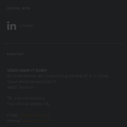
SOCIAL WEB
LinkedIn
KONTAKT
VISUS Health IT GmbH
ein Unternehmen der CompuGroup Medical SE & Co. KGaA
Gesundheitscampus-Süd 15
44801 Bochum
TEL +49 234 93693-0
FAX +49 234 93693-199
E-Mail:
info(at)visus.com
Internet:
www.visus.com