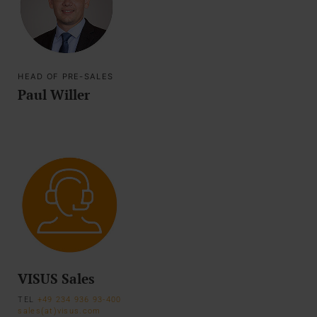
HEAD OF PRE-SALES
Paul Willer
VISUS Sales
TEL
+49 234 936 93-400
sales(at)visus.com