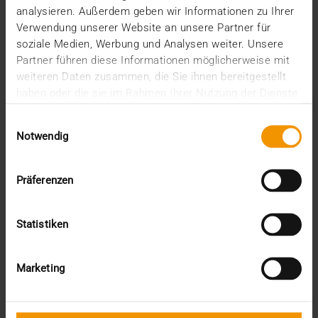
analysieren. Außerdem geben wir Informationen zu Ihrer
Verwendung unserer Website an unsere Partner für
soziale Medien, Werbung und Analysen weiter. Unsere
Partner führen diese Informationen möglicherweise mit
weiteren Daten zusammen, die Sie ihnen bereitgestellt
haben oder die sie im Rahmen Ihrer Nutzung der Dienste
gesammelt haben.
PARTNER MANAGER
Einwilligungsauswahl
Steffen Letzner
Notwendig
Präferenzen
Statistiken
Marketing
SALES CONSULTANT