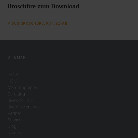
Broschüre zum Download
VISUS BROSCHÜRE, PDF, 22 MB
SITEMAP
PACS
HCM
Mammography
Beratung
JiveX on Tour
JiveX live erleben
Partner
Services
Blog
Karriere