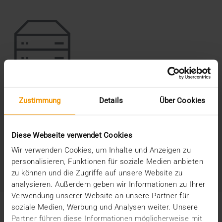
Medical Archiving
Zustimmung
Details
Über Cookies
Das JiveX Medical Archiving ermöglicht eine sichere
Verwaltung und Archivierung von radiologischen Daten.
Diese Webseite verwendet Cookies
MEHR ERFAHREN
Wir verwenden Cookies, um Inhalte und Anzeigen zu
personalisieren, Funktionen für soziale Medien anbieten
zu können und die Zugriffe auf unsere Website zu
analysieren. Außerdem geben wir Informationen zu Ihrer
Verwendung unserer Website an unsere Partner für
soziale Medien, Werbung und Analysen weiter. Unsere
Die Vorteile des JiveX Enterprise
Partner führen diese Informationen möglicherweise mit