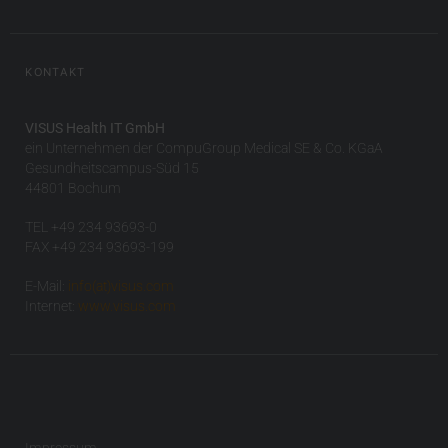
KONTAKT
VISUS Health IT GmbH
ein Unternehmen der CompuGroup Medical SE & Co. KGaA
Gesundheitscampus-Süd 15
44801 Bochum
TEL +49 234 93693-0
FAX +49 234 93693-199
E-Mail:
info(at)visus.com
Internet:
www.visus.com
Impressum