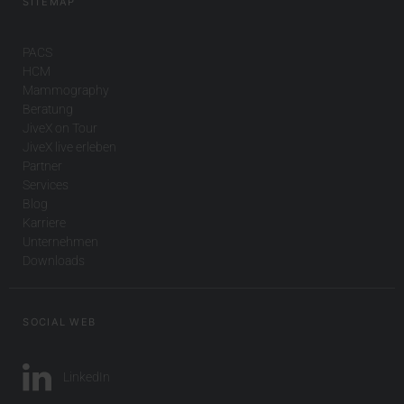
SITEMAP
PACS
HCM
Mammography
Beratung
JiveX on Tour
JiveX live erleben
Partner
Services
Blog
Karriere
Unternehmen
Downloads
SOCIAL WEB
LinkedIn