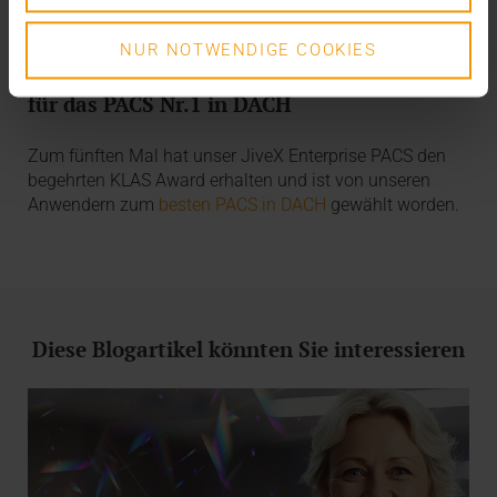
NUR NOTWENDIGE COOKIES
KLAS Award 2024
für das PACS Nr.1 in DACH
Zum fünften Mal hat unser JiveX Enterprise PACS den
begehrten KLAS Award erhalten und ist von unseren
Anwendern zum
besten PACS in DACH
gewählt worden.
Diese Blogartikel könnten Sie interessieren