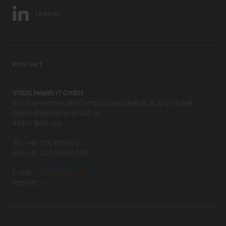
LinkedIn
KONTAKT
VISUS Health IT GmbH
ein Unternehmen der CompuGroup Medical SE & Co. KGaA
Gesundheitscampus-Süd 15
44801 Bochum
TEL +49 234 93693-0
FAX +49 234 93693-199
E-Mail:
info(at)visus.com
Internet:
www.visus.com