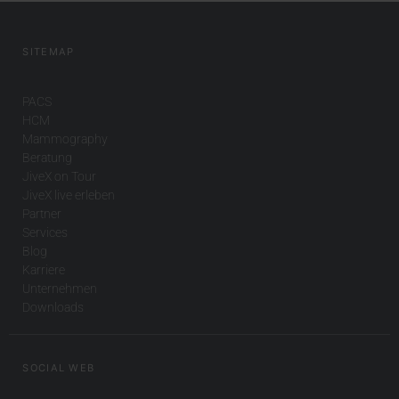
SITEMAP
PACS
HCM
Mammography
Beratung
JiveX on Tour
JiveX live erleben
Partner
Services
Blog
Karriere
Unternehmen
Downloads
SOCIAL WEB