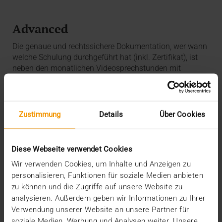
Advanced
Die genaue und rechtssichere Dokumentation, wer wann
welche Schulung durchgeführt hat (inkl. Zertifikat), ist
neben den monatlichen Videosprechstunden mit
Applikationsspezialistinnen und -spezialisten ein
Highlight des Advanced-Angebots. Dedizierte
Updatekurse helfen hier noch einmal deutlich beim
effektiven Lernen.
Zustimmung
Details
Über Cookies
Select
Diese Webseite verwendet Cookies
Sie wünschen eine individuelle Schulung zu speziellen
Wir verwenden Cookies, um Inhalte und Anzeigen zu
Themengebieten? Gerne stellen wir ein Schulungspaket
personalisieren, Funktionen für soziale Medien anbieten
mit Ihren PACS-, HCM- oder Connect-Themen
zu können und die Zugriffe auf unsere Website zu
zusammen, mit dem wir Sie im klinischen Alltag
analysieren. Außerdem geben wir Informationen zu Ihrer
unterstützen können.
Verwendung unserer Website an unsere Partner für
soziale Medien, Werbung und Analysen weiter. Unsere