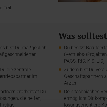
 Teil
Was solltes
ams bist Du maßgeblich
Du besitzt Berufser
maßgeschneiderten
(Vertriebs-)Projekte
PACS, RIS, KIS, LIS)
u die zentrale
Zudem bist Du versi
ertriebspartner im
Geschäftspartnern 
Ärzten.
artnern erarbeitest Du
Dein technisches Ve
ösungen, die helfen,
ermöglicht Dir komp
ristige
lösungsorientiere K