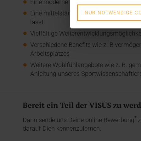
Eine moderne Unternehmenskultur, die a
Eine mittelständische Organisationsstruk
NUR NOTWENDIGE CO
lässt
Vielfältige Weiterentwicklungsmöglichke
Verschiedene Benefits wie z. B vermögen
Arbeitsplatzes
Weitere Wohlfühlangebote wie z. B. gem
Anleitung unseres Sportwissenschaftlers
Bereit ein Teil der VISUS zu wer
*
Dann sende uns Deine online Bewerbung
z
darauf Dich kennenzulernen.