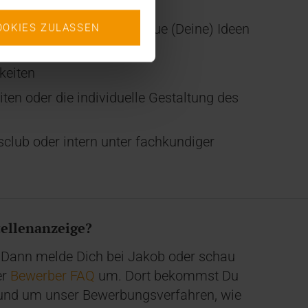
deen, die viel Raum für neue (Deine) Ideen
OOKIES ZULASSEN
keiten
en oder die individuelle Gestaltung des
club oder intern unter fachkundiger
tellenanzeige?
 Dann melde Dich bei Jakob oder schau
er
Bewerber FAQ
um. Dort bekommst ​Du
s rund um unser Bewerbungsverfahren, wie