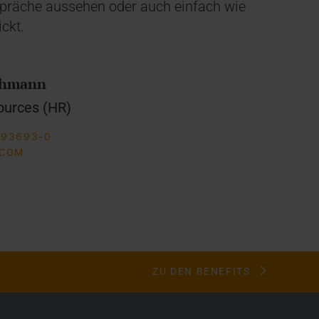
räche aussehen oder ​auch einfach wie
ckt.
uhmann
urces (HR)
 93693-0
.COM
ZU DEN BENEFITS