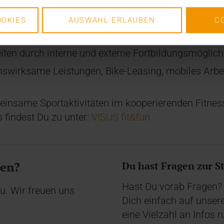
uf Vertrauen untereinander aufbaut
tur mit flachen Hierarchien auf Basis agiler Grundi
OKIES
AUSWAHL ERLAUBEN
C
iten durch interne und externe Fortbildungsmöglich
swirksame Leistungen, Bike-Leasing, mobiles Arbeit
einsame Sportaktivitäten im kooperierenden Fitness
 findest Du zu unter:
VISUS fit&fun
den?
Du hast Fragen zur S
Hast Du vorab Fragen?
u. Wir freuen uns
Dich einfach auf unser
eine ​Vielzahl an Info