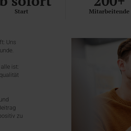
b sofort
200+
Start
Mitarbeitende
ft: Uns
eunde.
lle ist:
qualität
 und
eitrag
positiv zu