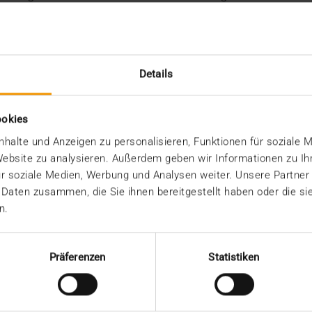
Im Austausch mit un
ch neuen Ansatzpunkten
deine schnelle Auff
kst du über den
Bedürfnisse der Part
Details
lleginnen und Kollegen
Du zeichnest Dich d
zu schaffen und zu
Deutsch und Englisc
ookies
Kenntnis über Medi
halte und Anzeigen zu personalisieren, Funktionen für soziale 
DICOM oder HL7
 Website zu analysieren. Außerdem geben wir Informationen zu I
Du bist offen für we
r soziale Medien, Werbung und Analysen weiter. Unsere Partner
 Daten zusammen, die Sie ihnen bereitgestellt haben oder die s
n.
Präferenzen
Statistiken
ovativen und dynamischen Arbeitsumfeld in der Heal