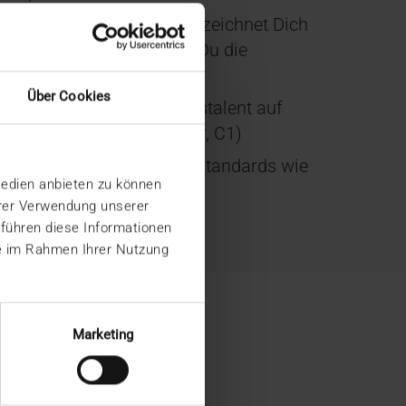
seren Geschäftspartnern zeichnet Dich
assungsgabe aus, sodass Du die
ner zielführend erfasst.
Über Cookies
urch dein Kommunikationstalent auf
h aus (verhandlungssicher, C1)
zinische Kommunikationsstandards wie
Medien anbieten zu können
hrer Verwendung unserer
ltweite Reisetätigkeiten
 führen diese Informationen
ie im Rahmen Ihrer Nutzung
Marketing
thcare-IT