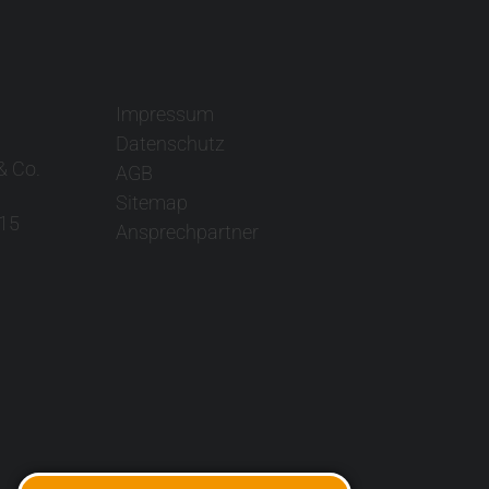
Impressum
Datenschutz
& Co.
AGB
Sitemap
15
Ansprechpartner