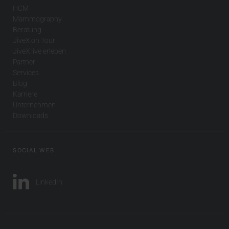
HCM
Mammography
Beratung
JiveX on Tour
JiveX live erleben
Partner
Services
Blog
Karriere
Unternehmen
Downloads
SOCIAL WEB
LinkedIn