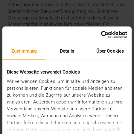
Befunddokumentation innerhalb einer einheitlichen und
übersichtlichen Benutzerführung möglich. So können
Messungen automatisch und auf Basis der geltenden
Screeningrichtlinien in den Befund einfließen. Ein
weiteres Highlight stellt die In-Bild-Befundung mit
direkter Eingabe der Annotationen und der darauf
basierenden automatischen Sektorerkennung als Uhr-
Anzeige dar. In der Konsensuskonferenz sind die
Zustimmung
Details
Über Cookies
Annotationen beider Befunder einzeln oder zusammen
im Bild darstellbar. Nach Abschluss der Befundung
erfolgt eine automatische Datenübermittlung an MaSc
Diese Webseite verwendet Cookies
oder MammaSoft.
Wir verwenden Cookies, um Inhalte und Anzeigen zu
personalisieren, Funktionen für soziale Medien anbieten
zu können und die Zugriffe auf unsere Website zu
Einsatz künstlicher Intelligenz
analysieren. Außerdem geben wir Informationen zu Ihrer
Verwendung unserer Website an unsere Partner für
Der Mammo Report Manager bietet herstellerunabhäng
soziale Medien, Werbung und Analysen weiter. Unsere
die Möglichkeit KI-Ergebnisse den Befundern im zu
Partner führen diese Informationen möglicherweise mit
befundenen Bild zur Verfügung zu stellen. Dabei ist
weiteren Daten zusammen, die Sie ihnen bereitgestellt
konfigurierbar, ob Erst- und Zweitbefunder die