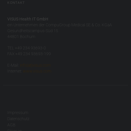
KONTAKT
VISUS Health IT GmbH
ein Unternehmen der CompuGroup Medical SE & Co. KGaA
Gesundheitscampus-Süd 15
44801 Bochum
TEL +49 234 93693-0
FAX +49 234 93693-199
E-Mail:
info(at)visus.com
Internet:
www.visus.com
Impressum
Datenschutz
AGB
Sitemap