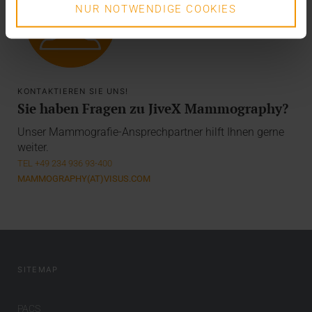
NUR NOTWENDIGE COOKIES
KONTAKTIEREN SIE UNS!
Sie haben Fragen zu JiveX Mammography?
Unser Mammografie-Ansprechpartner hilft Ihnen gerne
weiter.
TEL +49 234 936 93-400
MAMMOGRAPHY(AT)VISUS.COM
SITEMAP
PACS