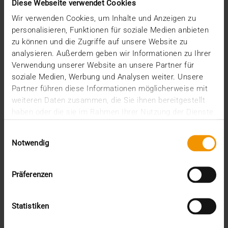
Diese Webseite verwendet Cookies
Mobile: +961 71 760919
Wir verwenden Cookies, um Inhalte und Anzeigen zu
Website:
cleverdolphin.com
personalisieren, Funktionen für soziale Medien anbieten
E-Mail:
ziad.rahhal(at)cleverdolphin.com
zu können und die Zugriffe auf unsere Website zu
analysieren. Außerdem geben wir Informationen zu Ihrer
Verwendung unserer Website an unsere Partner für
soziale Medien, Werbung und Analysen weiter. Unsere
Partner führen diese Informationen möglicherweise mit
weiteren Daten zusammen, die Sie ihnen bereitgestellt
haben oder die sie im Rahmen Ihrer Nutzung der Dienste
gesammelt haben.
Einwilligungsauswahl
Notwendig
SAUDI ARABIEN
Abulrehman Algosaibi CO. L.L.C
Präferenzen
8015 King Abdul Aziz Rd
As Sulimaniyah, 3942
Statistiken
Riyadh 12233
Saudi Arabia