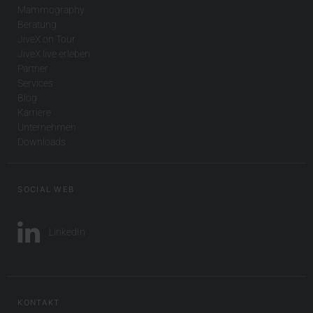
Mammography
Beratung
JiveX on Tour
JiveX live erleben
Partner
Services
Blog
Karriere
Unternehmen
Downloads
SOCIAL WEB
LinkedIn
KONTAKT