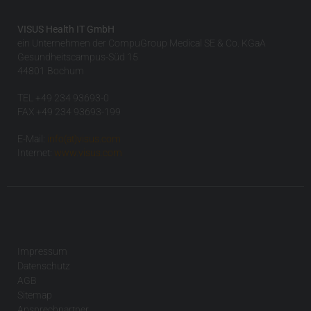
VISUS Health IT GmbH
ein Unternehmen der CompuGroup Medical SE & Co. KGaA
Gesundheitscampus-Süd 15
44801 Bochum
TEL +49 234 93693-0
FAX +49 234 93693-199
E-Mail:
info(at)visus.com
Internet:
www.visus.com
Impressum
Datenschutz
AGB
Sitemap
Ansprechpartner