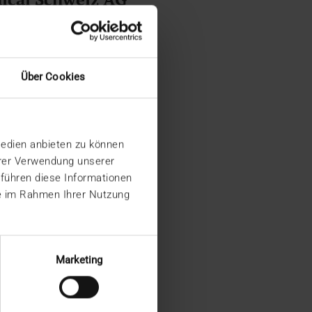
Über Cookies
m
Medien anbieten zu können
.com
hrer Verwendung unserer
 führen diese Informationen
ie im Rahmen Ihrer Nutzung
Marketing