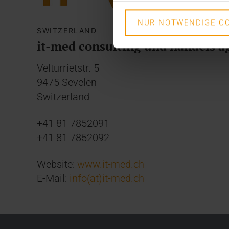
NUR NOTWENDIGE CO
SWITZERLAND
it-med consulting und handels a
Velturrietstr. 5
9475 Sevelen
Switzerland
+41 81 7852091
+41 81 7852092
Website:
www.it-med.ch
E-Mail:
info(at)it-med.ch