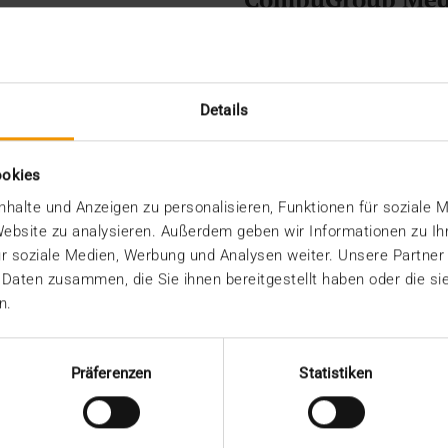
Gartenstrasse 9
CH – 3007 Bern
Details
TEL: +41 31 924 21 21
FAX: +41 31 924 21 25
ookies
Website:
www.cgm.co
halte und Anzeigen zu personalisieren, Funktionen für soziale 
E-Mail:
info.ch(at)cgm
 Website zu analysieren. Außerdem geben wir Informationen zu I
r soziale Medien, Werbung und Analysen weiter. Unsere Partner
 Daten zusammen, die Sie ihnen bereitgestellt haben oder die s
n.
Präferenzen
Statistiken