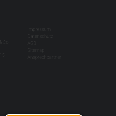
Impressum
Datenschutz
& Co.
AGB
Sitemap
15
Ansprechpartner