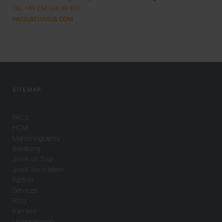
TEL +49 234 936 93-400
PACS(AT)VISUS.COM
SITEMAP
PACS
HCM
Mammography
Beratung
JiveX on Tour
JiveX live erleben
Partner
Services
Blog
Karriere
Unternehmen