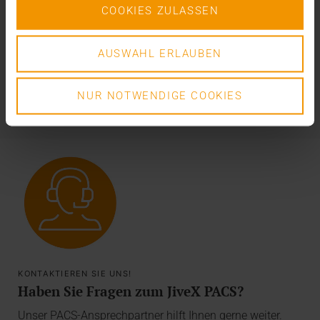
Dies ist gerade für Radiologinnen und Radiologen ein
COOKIES ZULASSEN
echter Mehrwert, da sie damit radiologische Bilddaten in
einem Patientenportal bereitstellen können.
AUSWAHL ERLAUBEN
NUR NOTWENDIGE COOKIES
KONTAKTIEREN SIE UNS!
Haben Sie Fragen zum JiveX PACS?
Unser PACS-Ansprechpartner hilft Ihnen gerne weiter.