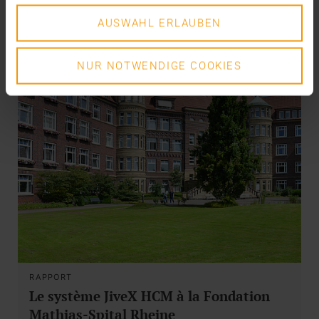
AUSWAHL ERLAUBEN
NUR NOTWENDIGE COOKIES
RAPPORT
Le système JiveX HCM à la Fondation
Mathias-Spital Rheine