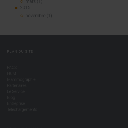
mars (1)
2015
novembre (1)
PLAN DU SITE
PACS
HCM
Mammographie
Partenaires
Le Service
Blog
Entreprise
Téléchargements