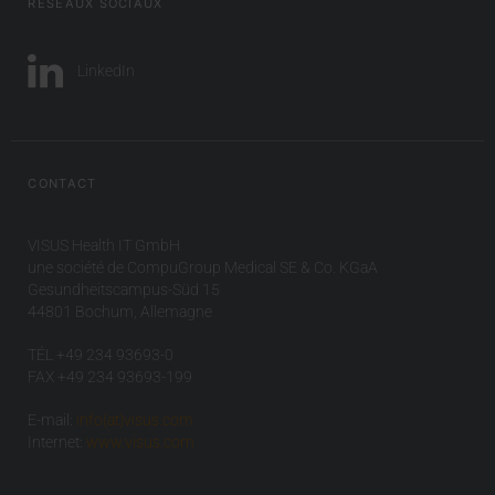
RÉSEAUX SOCIAUX
LinkedIn
CONTACT
VISUS Health IT GmbH
une société de CompuGroup Medical SE & Co. KGaA
Gesundheitscampus-Süd 15
44801 Bochum, Allemagne
TÉL +49 234 93693-0
FAX +49 234 93693-199
E-mail:
info(at)visus.com
Internet:
www.visus.com