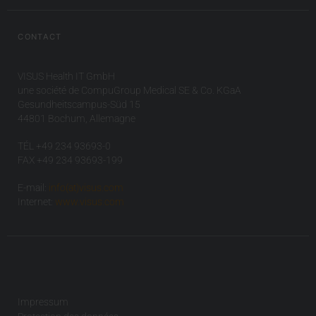
CONTACT
VISUS Health IT GmbH
une société de CompuGroup Medical SE & Co. KGaA
Gesundheitscampus-Süd 15
44801 Bochum, Allemagne
TÉL +49 234 93693-0
FAX +49 234 93693-199
E-mail:
info(at)visus.com
Internet:
www.visus.com
Impressum