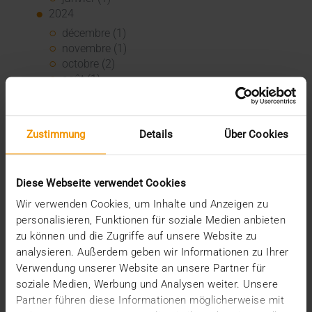
2024
décembre (1)
novembre (1)
octobre (2)
août (1)
juillet (2)
juin (2)
mai (5)
Zustimmung
Details
Über Cookies
avril (1)
février (2)
janvier (4)
Diese Webseite verwendet Cookies
2023
Wir verwenden Cookies, um Inhalte und Anzeigen zu
décembre (2)
personalisieren, Funktionen für soziale Medien anbieten
novembre (5)
octobre (2)
zu können und die Zugriffe auf unsere Website zu
août (1)
analysieren. Außerdem geben wir Informationen zu Ihrer
juin (4)
Verwendung unserer Website an unsere Partner für
mai (5)
soziale Medien, Werbung und Analysen weiter. Unsere
avril (3)
Partner führen diese Informationen möglicherweise mit