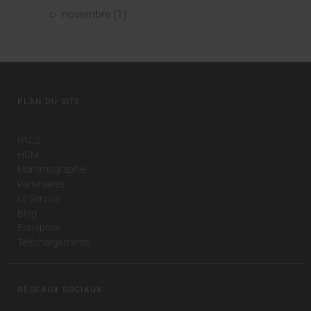
novembre (1)
PLAN DU SITE
PACS
HCM
Mammographie
Partenaires
Le Service
Blog
Entreprise
Téléchargements
RÉSEAUX SOCIAUX