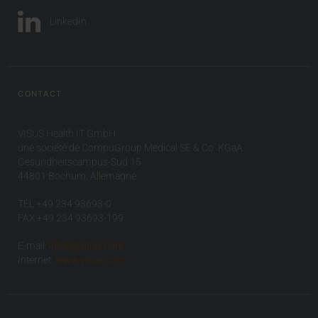
LinkedIn
CONTACT
VISUS Health IT GmbH
une société de CompuGroup Medical SE & Co. KGaA
Gesundheitscampus-Süd 15
44801 Bochum, Allemagne
TÉL +49 234 93693-0
FAX +49 234 93693-199
E-mail:
info(at)visus.com
Internet:
www.visus.com