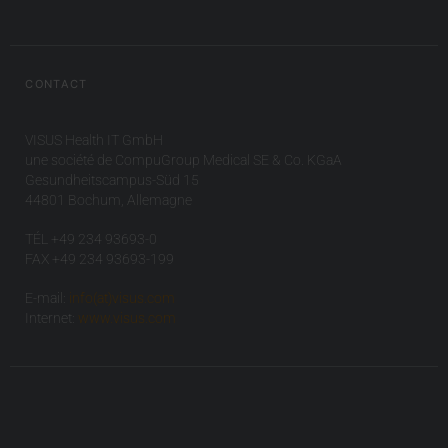
CONTACT
VISUS Health IT GmbH
une société de CompuGroup Medical SE & Co. KGaA
Gesundheitscampus-Süd 15
44801 Bochum, Allemagne
TÉL +49 234 93693-0
FAX +49 234 93693-199
E-mail:
info(at)visus.com
Internet:
www.visus.com