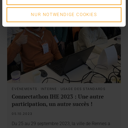
NUR NOTWENDIGE COOKIES
ÉVÉNEMENTS
·
INTERNE
·
USAGE DES STANDARDS
Connectathon IHE 2023 : Une autre
participation, un autre succès !
05.10.2023
Du 25 au 29 septembre 2023, la ville de Rennes a