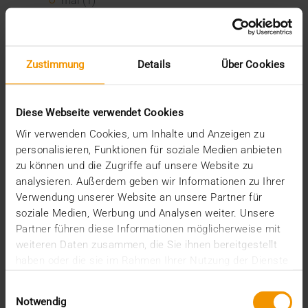
mai (1)
janvier (3)
2025
décembre (3)
novembre (2)
Zustimmung
Details
Über Cookies
septembre (2)
août (2)
juillet (2)
Diese Webseite verwendet Cookies
juin (1)
Wir verwenden Cookies, um Inhalte und Anzeigen zu
mars (1)
personalisieren, Funktionen für soziale Medien anbieten
février (3)
zu können und die Zugriffe auf unsere Website zu
janvier (1)
analysieren. Außerdem geben wir Informationen zu Ihrer
2024
Verwendung unserer Website an unsere Partner für
décembre (1)
soziale Medien, Werbung und Analysen weiter. Unsere
novembre (1)
Partner führen diese Informationen möglicherweise mit
octobre (2)
weiteren Daten zusammen, die Sie ihnen bereitgestellt
août (1)
haben oder die sie im Rahmen Ihrer Nutzung der Dienste
juillet (2)
gesammelt haben.
juin (2)
Einwilligungsauswahl
mai (5)
Notwendig