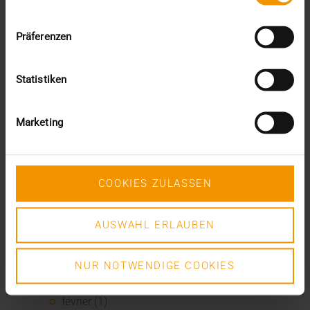
avril (1)
février (2)
janvier (4)
Präferenzen
2023
décembre (2)
Statistiken
novembre (5)
octobre (2)
août (1)
Marketing
juin (4)
mai (5)
avril (3)
mars (1)
COOKIES ZULASSEN
février (1)
janvier (2)
2022
AUSWAHL ERLAUBEN
décembre (2)
novembre (1)
NUR NOTWENDIGE COOKIES
juin (1)
mai (5)
février (1)