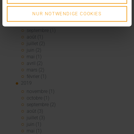
janvier (1)
2020
NUR NOTWENDIGE COOKIES
décembre (3)
novembre (1)
septembre (1)
août (1)
juillet (2)
juin (2)
mai (1)
avril (2)
mars (2)
février (1)
2019
novembre (1)
octobre (1)
septembre (2)
août (3)
juillet (3)
juin (1)
mai (1)