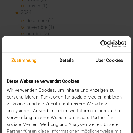
janvier (1)
2024
décembre (1)
novembre (1)
octobre (2)
août (1)
juillet (2)
juin (2)
mai (5)
Zustimmung
Details
Über Cookies
avril (1)
février (2)
janvier (4)
Diese Webseite verwendet Cookies
2023
Wir verwenden Cookies, um Inhalte und Anzeigen zu
décembre (2)
personalisieren, Funktionen für soziale Medien anbieten
novembre (5)
zu können und die Zugriffe auf unsere Website zu
octobre (2)
analysieren. Außerdem geben wir Informationen zu Ihrer
août (1)
Verwendung unserer Website an unsere Partner für
juin (4)
soziale Medien, Werbung und Analysen weiter. Unsere
mai (5)
Partner führen diese Informationen möglicherweise mit