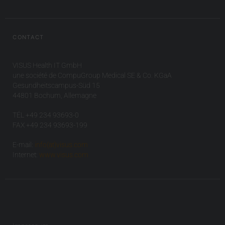
CONTACT
VISUS Health IT GmbH
une société de CompuGroup Medical SE & Co. KGaA
Gesundheitscampus-Süd 15
44801 Bochum, Allemagne
TÉL +49 234 93693-0
FAX +49 234 93693-199
E-mail:
info(at)visus.com
Internet:
www.visus.com