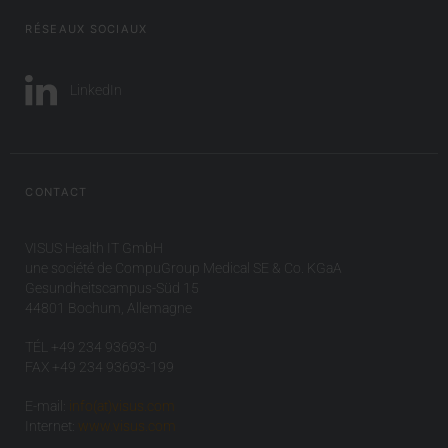
RÉSEAUX SOCIAUX
LinkedIn
CONTACT
VISUS Health IT GmbH
une société de CompuGroup Medical SE & Co. KGaA
Gesundheitscampus-Süd 15
44801 Bochum, Allemagne
TÉL +49 234 93693-0
FAX +49 234 93693-199
E-mail:
info(at)visus.com
Internet:
www.visus.com