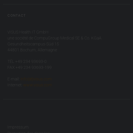
CONTACT
VISUS Health IT GmbH
une société de CompuGroup Medical SE & Co. KGaA
Gesundheitscampus-Süd 15
44801 Bochum, Allemagne
TÉL +49 234 93693-0
FAX +49 234 93693-199
E-mail:
info(at)visus.com
Internet:
www.visus.com
Impressum