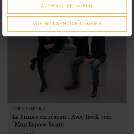
AUSWAHL ERLAUBEN
NUR NOTWENDIGE COOKIES
VUE D'ENSEMBLE
La France en réseau : Avec JiveX vers
"Mon Espace Santé