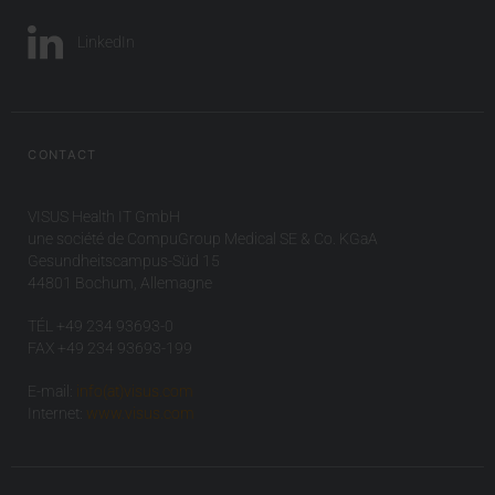
LinkedIn
CONTACT
VISUS Health IT GmbH
une société de CompuGroup Medical SE & Co. KGaA
Gesundheitscampus-Süd 15
44801 Bochum, Allemagne
TÉL +49 234 93693-0
FAX +49 234 93693-199
E-mail:
info(at)visus.com
Internet:
www.visus.com