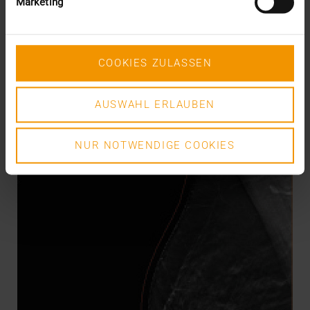
Marketing
17.06.2021
L’interconnexion plus rapide et plus étendue des
applications de traçage Covid-19 aurait-elle pu…
COOKIES ZULASSEN
VISUS HEALTH IT
AUSWAHL ERLAUBEN
EN SAVOIR PLUS
NUR NOTWENDIGE COOKIES