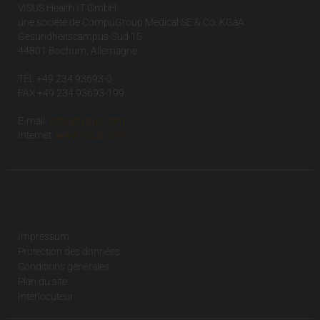
VISUS Health IT GmbH
une société de CompuGroup Medical SE & Co. KGaA
Gesundheitscampus-Süd 15
44801 Bochum, Allemagne
TÉL +49 234 93693-0
FAX +49 234 93693-199
E-mail:
info(at)visus.com
Internet:
www.visus.com
Impressum
Protection des données
Conditions générales
Plan du site
Interlocuteur