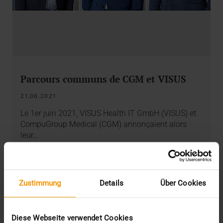
Parcours communs de CGM et VISUS
21.06.2021
Le 1er juin 2021, VISUS Health IT GmbH (VISUS) et
CompuGroup Medical (CGM) annonçaient alors
leur…
VISUS HEALTH IT
EN SAVOIR PLUS
Zustimmung
Details
Über Cookies
Diese Webseite verwendet Cookies