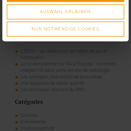
patients stationnaires et plus de 50 000 patients
AUSWAHL ERLAUBEN
ambulatoires y ont été soignés. Depuis 2009, le GZO
Spital Wetzikon exerce ses activités sous l’égide d’une
société à but non lucratif, le GZO AG.
NUR NOTWENDIGE COOKIES
Articles récents
L’EEDS – un cadre pour les règles du jeu et
l’innovation
La loi européenne sur l'IA à l'hôpital : comment
intégrer l'IA dans votre service de radiologie
Les synergies, une source de plus-value
Une douzaine de labels qualité
Les nombreux chemins du MIO
Catégories
Colonne
Événements
Interconnectivité