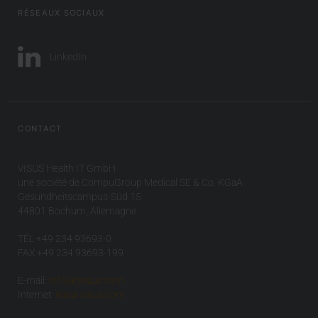
RÉSEAUX SOCIAUX
LinkedIn
CONTACT
VISUS Health IT GmbH
une société de CompuGroup Medical SE & Co. KGaA
Gesundheitscampus-Süd 15
44801 Bochum, Allemagne
TÉL +49 234 93693-0
FAX +49 234 93693-199
E-mail:
info(at)visus.com
Internet:
www.visus.com