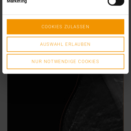
Marketing
17.06.2021
L’interconnexion plus rapide et plus étendue des
applications de traçage Covid-19 aurait-elle pu…
COOKIES ZULASSEN
VISUS HEALTH IT
AUSWAHL ERLAUBEN
EN SAVOIR PLUS
NUR NOTWENDIGE COOKIES