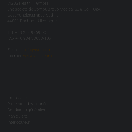
VISUS Health IT GmbH
une société de CompuGroup Medical SE & Co. KGaA
Gesundheitscampus-Süd 15
44801 Bochum, Allemagne
TÉL +49 234 93693-0
FAX +49 234 93693-199
E-mail:
info(at)visus.com
Internet:
www.visus.com
Impressum
Protection des données
Conditions générales
Plan du site
Interlocuteur