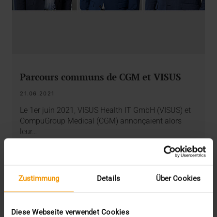
Parcours communs de CGM et VISUS
21.06.2021
Le 1er juin 2021, VISUS Health IT GmbH (VISUS) et
CompuGroup Medical (CGM) annonçaient alors
leur…
VISUS HEALTH IT
EN SAVOIR PLUS
Zustimmung
Details
Über Cookies
Diese Webseite verwendet Cookies