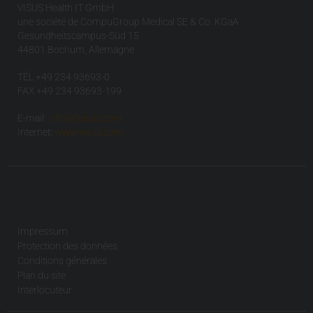
VISUS Health IT GmbH
une société de CompuGroup Medical SE & Co. KGaA
Gesundheitscampus-Süd 15
44801 Bochum, Allemagne
TÉL +49 234 93693-0
FAX +49 234 93693-199
E-mail:
info(at)visus.com
Internet:
www.visus.com
Impressum
Protection des données
Conditions générales
Plan du site
Interlocuteur