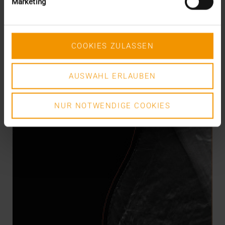
Marketing
17.06.2021
L’interconnexion plus rapide et plus étendue des
applications de traçage Covid-19 aurait-elle pu…
COOKIES ZULASSEN
VISUS HEALTH IT
AUSWAHL ERLAUBEN
EN SAVOIR PLUS
NUR NOTWENDIGE COOKIES