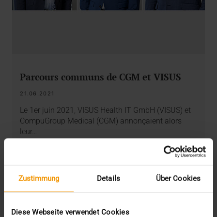
Parcours communs de CGM et VISUS
21.06.2021
Le 1er juin 2021, VISUS Health IT GmbH (VISUS) et
CompuGroup Medical (CGM) annonçaient alors
leur…
VISUS HEALTH IT
EN SAVOIR PLUS
Zustimmung
Details
Über Cookies
Diese Webseite verwendet Cookies