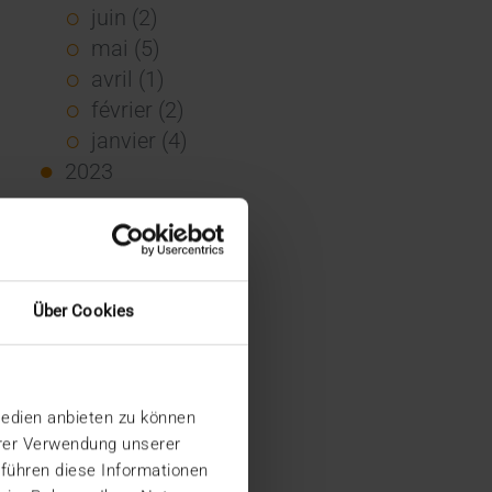
juin (2)
mai (5)
avril (1)
février (2)
janvier (4)
2023
décembre (2)
novembre (5)
octobre (2)
août (1)
Über Cookies
juin (4)
mai (5)
avril (3)
Medien anbieten zu können
mars (1)
hrer Verwendung unserer
février (1)
 führen diese Informationen
janvier (2)