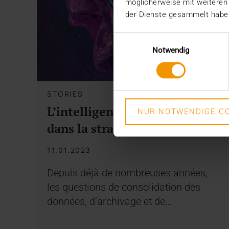
möglicherweise mit weiteren
der Dienste gesammelt habe
Einwilligungsauswahl
Notwendig
STORIES
L’intelligence artificielle
NUR NOTWENDIGE CO
dans la stratégie de VISUS
11.01.2023
Depuis déjà de nombreuses années,
les questions de consolidation des
données, d’archivage et de…