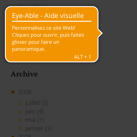
Nouvelles
Presse
Rapport
RSE
Stories
Usage des Standards
Vue d'ensemble
Archive
2026
juillet (3)
juin (4)
mai (1)
janvier (3)
2025