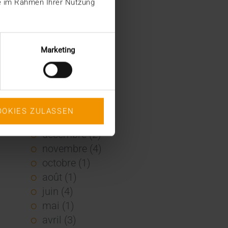
ie im Rahmen Ihrer Nutzung
2022
décembre (2)
novembre (1)
Marketing
juin (1)
mai (5)
février (1)
janvier (3)
OOKIES ZULASSEN
2021
décembre (2)
novembre (4)
octobre (1)
août (1)
juin (4)
mai (1)
avril (3)