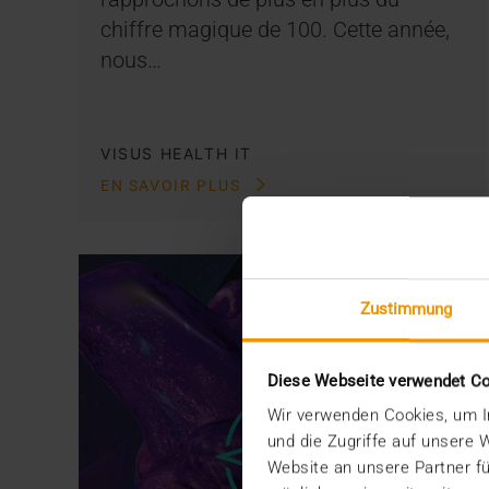
chiffre magique de 100. Cette année,
nous…
VISUS HEALTH IT
EN SAVOIR PLUS
Zustimmung
Diese Webseite verwendet C
Wir verwenden Cookies, um In
und die Zugriffe auf unsere
Website an unsere Partner fü