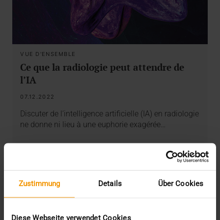
VUE D'ENSEMBLE
Ce que la radiologie peut attendre de
l’IA
07.12.2022
Discuter de l’intelligence artificielle (IA) en radiologie
ne donne ni lieu à une euphorie exagérée…
VISUS HEALTH IT
EN SAVOIR PLUS
Zustimmung
Details
Über Cookies
Diese Webseite verwendet Cookies