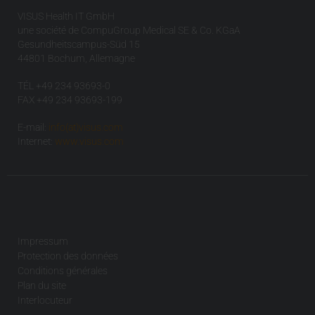
VISUS Health IT GmbH
une société de CompuGroup Medical SE & Co. KGaA
Gesundheitscampus-Süd 15
44801 Bochum, Allemagne
TÉL +49 234 93693-0
FAX +49 234 93693-199
E-mail:
info(at)visus.com
Internet:
www.visus.com
Impressum
Protection des données
Conditions générales
Plan du site
Interlocuteur