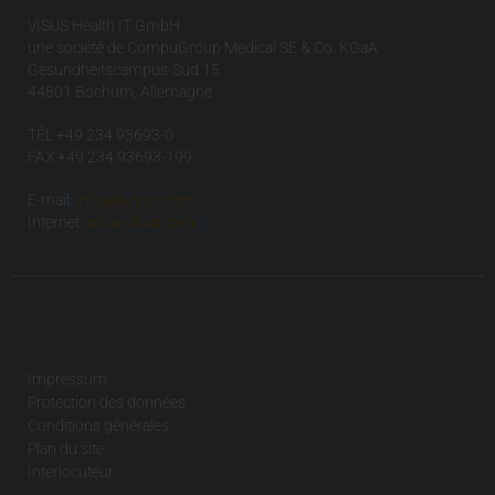
VISUS Health IT GmbH
une société de CompuGroup Medical SE & Co. KGaA
Gesundheitscampus-Süd 15
44801 Bochum, Allemagne
TÉL +49 234 93693-0
FAX +49 234 93693-199
E-mail:
info(at)visus.com
Internet:
www.visus.com
Impressum
Protection des données
Conditions générales
Plan du site
Interlocuteur