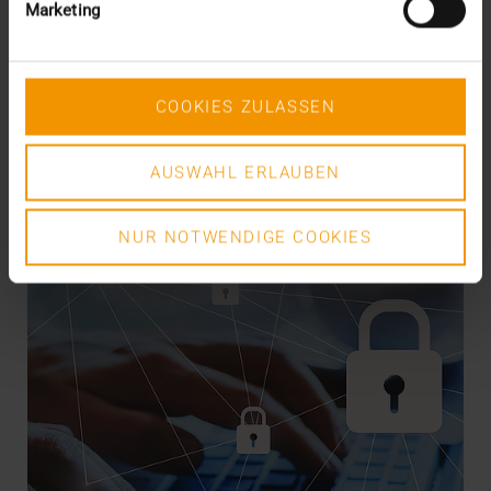
Marketing
Les collaborateurs de la Clinique universitaire de
Rostock (UMR) ont longtemps dû attendre leur…
COOKIES ZULASSEN
VISUS HEALTH IT
EN SAVOIR PLUS
AUSWAHL ERLAUBEN
NUR NOTWENDIGE COOKIES