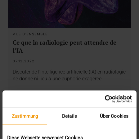
VUE D'ENSEMBLE
Ce que la radiologie peut attendre de
l’IA
07.12.2022
Discuter de l’intelligence artificielle (IA) en radiologie
ne donne ni lieu à une euphorie exagérée…
VISUS HEALTH IT
EN SAVOIR PLUS
Zustimmung
Details
Über Cookies
Diese Webseite verwendet Cookies